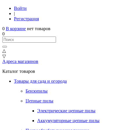
Войти
|
Регистрация
0
В корзине
нет товаров
0
△
▽
Адреса магазинов
Каталог товаров
Товары для сада и огорода
Бензопилы
Цепные пилы
Электрические цепные пилы
Аккумуляторные цепные пилы