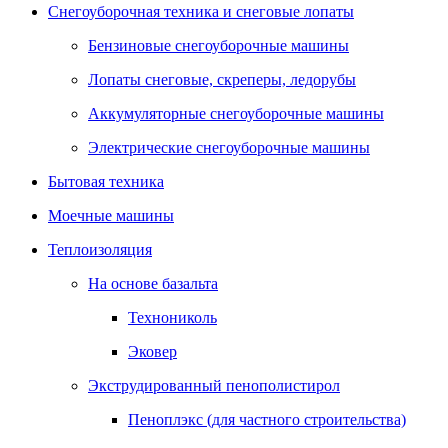
Снегоуборочная техника и снеговые лопаты
Бензиновые снегоуборочные машины
Лопаты снеговые, скреперы, ледорубы
Аккумуляторные снегоуборочные машины
Электрические снегоуборочные машины
Бытовая техника
Моечные машины
Теплоизоляция
На основе базальта
Технониколь
Эковер
Экструдированный пенополистирол
Пеноплэкс (для частного строительства)