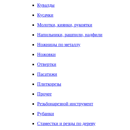
Кувалды
Кусачки
Молотки, киянки, рукоятки
Напильники, рашпили, надфили
Ножницы по металлу
Ножовки
Отвертки
Пасатижи
Плиткорезы
Прочее
Резьбонарезной инструмент
Рубанки
Стаместки и резцы по дереву