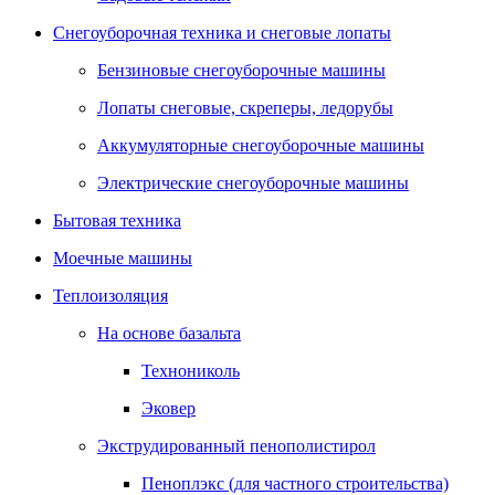
Снегоуборочная техника и снеговые лопаты
Бензиновые снегоуборочные машины
Лопаты снеговые, скреперы, ледорубы
Аккумуляторные снегоуборочные машины
Электрические снегоуборочные машины
Бытовая техника
Моечные машины
Теплоизоляция
На основе базальта
Технониколь
Эковер
Экструдированный пенополистирол
Пеноплэкс (для частного строительства)