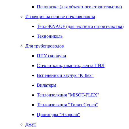
Пеноплэкс (для объектного строительства)
Изоляция на основе стекловолокна
ТеплоKNAUF (для частного строительства)
Технониколь
Для трубопроводов
ППУ скорлупа
Стеклоткань, пластик, лента ПИЛ
Вспененный каучук "K-flex"
Вилатерм
Теплоизоляция "MISOT-FLEX"
Теплоизоляция "Тилит Супер"
Цилиндры "Экоролл"
Джут