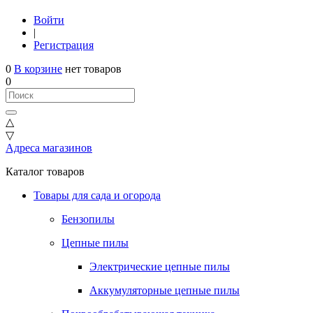
Войти
|
Регистрация
0
В корзине
нет товаров
0
△
▽
Адреса магазинов
Каталог товаров
Товары для сада и огорода
Бензопилы
Цепные пилы
Электрические цепные пилы
Аккумуляторные цепные пилы