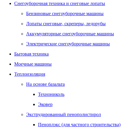
Снегоуборочная техника и снеговые лопаты
Бензиновые снегоуборочные машины
Лопаты снеговые, скреперы, ледорубы
Аккумуляторные снегоуборочные машины
Электрические снегоуборочные машины
Бытовая техника
Моечные машины
Теплоизоляция
На основе базальта
Технониколь
Эковер
Экструдированный пенополистирол
Пеноплэкс (для частного строительства)