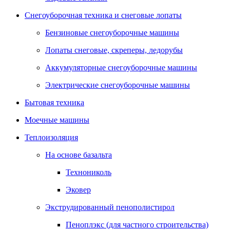
Снегоуборочная техника и снеговые лопаты
Бензиновые снегоуборочные машины
Лопаты снеговые, скреперы, ледорубы
Аккумуляторные снегоуборочные машины
Электрические снегоуборочные машины
Бытовая техника
Моечные машины
Теплоизоляция
На основе базальта
Технониколь
Эковер
Экструдированный пенополистирол
Пеноплэкс (для частного строительства)