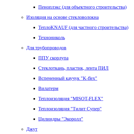
Пеноплэкс (для объектного строительства)
Изоляция на основе стекловолокна
ТеплоKNAUF (для частного строительства)
Технониколь
Для трубопроводов
ППУ скорлупа
Стеклоткань, пластик, лента ПИЛ
Вспененный каучук "K-flex"
Вилатерм
Теплоизоляция "MISOT-FLEX"
Теплоизоляция "Тилит Супер"
Цилиндры "Экоролл"
Джут