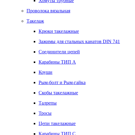
Хомуты трубные
Проволока вязальная
Такелаж
Крюки такелажные
Зажимы для стальных канатов DIN 741
Соединители цепей
Карабины ТИП А
Коуши
Рым-болт и Рым-гайка
Скобы такелажные
Талрепы
Тросы
Цепи такелажные
Карабины ТИП C