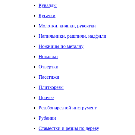
Кувалды
Кусачки
Молотки, киянки, рукоятки
Напильники, рашпили, надфили
Ножницы по металлу
Ножовки
Отвертки
Пасатижи
Плиткорезы
Прочее
Резьбонарезной инструмент
Рубанки
Стаместки и резцы по дереву