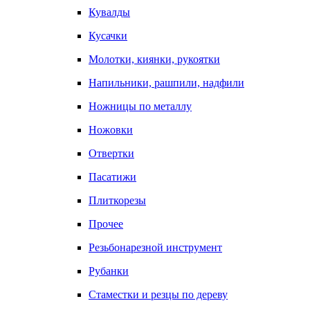
Кувалды
Кусачки
Молотки, киянки, рукоятки
Напильники, рашпили, надфили
Ножницы по металлу
Ножовки
Отвертки
Пасатижи
Плиткорезы
Прочее
Резьбонарезной инструмент
Рубанки
Стаместки и резцы по дереву