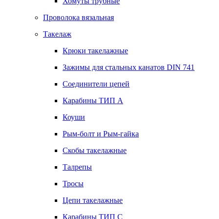
Хомуты трубные
Проволока вязальная
Такелаж
Крюки такелажные
Зажимы для стальных канатов DIN 741
Соединители цепей
Карабины ТИП А
Коуши
Рым-болт и Рым-гайка
Скобы такелажные
Талрепы
Тросы
Цепи такелажные
Карабины ТИП C