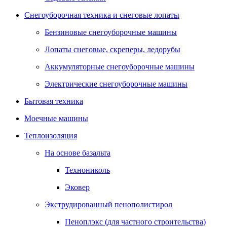
Снегоуборочная техника и снеговые лопаты
Бензиновые снегоуборочные машины
Лопаты снеговые, скреперы, ледорубы
Аккумуляторные снегоуборочные машины
Электрические снегоуборочные машины
Бытовая техника
Моечные машины
Теплоизоляция
На основе базальта
Технониколь
Эковер
Экструдированный пенополистирол
Пеноплэкс (для частного строительства)