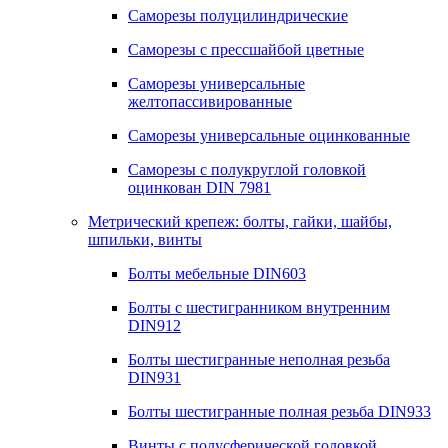
Саморезы полуцилиндрические
Саморезы с прессшайбой цветные
Саморезы универсальные
желтопассивированные
Саморезы универсальные оцинкованные
Саморезы с полукруглой головкой
оцинкован DIN 7981
Метрический крепеж: болты, гайки, шайбы,
шпильки, винты
Болты мебельные DIN603
Болты с шестигранником внутренним
DIN912
Болты шестигранные неполная резьба
DIN931
Болты шестигранные полная резьба DIN933
Винты с полусферической головкой