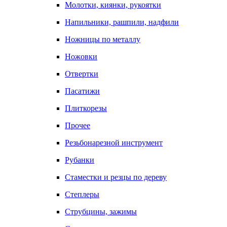
Молотки, киянки, рукоятки
Напильники, рашпили, надфили
Ножницы по металлу
Ножовки
Отвертки
Пасатижи
Плиткорезы
Прочее
Резьбонарезной инструмент
Рубанки
Стаместки и резцы по дереву
Степлеры
Струбцины, зажимы