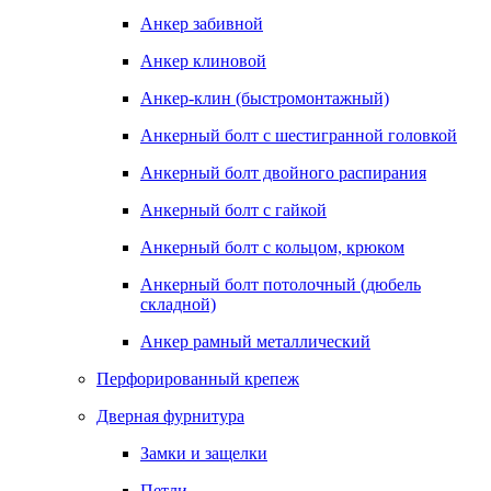
Анкер забивной
Анкер клиновой
Анкер-клин (быстромонтажный)
Анкерный болт с шестигранной головкой
Анкерный болт двойного распирания
Анкерный болт с гайкой
Анкерный болт с кольцом, крюком
Анкерный болт потолочный (дюбель
складной)
Анкер рамный металлический
Перфорированный крепеж
Дверная фурнитура
Замки и защелки
Петли