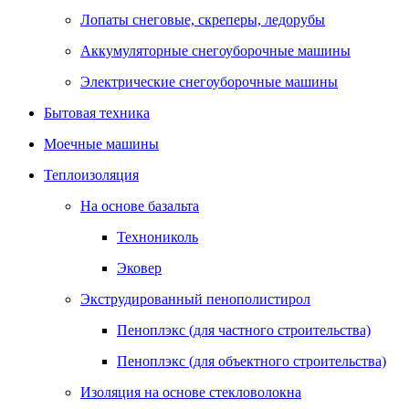
Лопаты снеговые, скреперы, ледорубы
Аккумуляторные снегоуборочные машины
Электрические снегоуборочные машины
Бытовая техника
Моечные машины
Теплоизоляция
На основе базальта
Технониколь
Эковер
Экструдированный пенополистирол
Пеноплэкс (для частного строительства)
Пеноплэкс (для объектного строительства)
Изоляция на основе стекловолокна