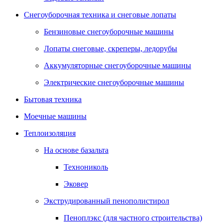
Снегоуборочная техника и снеговые лопаты
Бензиновые снегоуборочные машины
Лопаты снеговые, скреперы, ледорубы
Аккумуляторные снегоуборочные машины
Электрические снегоуборочные машины
Бытовая техника
Моечные машины
Теплоизоляция
На основе базальта
Технониколь
Эковер
Экструдированный пенополистирол
Пеноплэкс (для частного строительства)