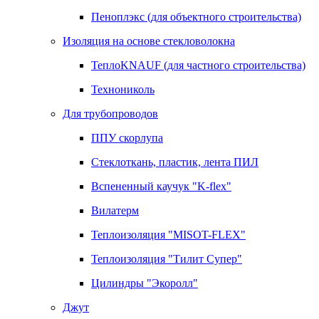
Пеноплэкс (для объектного строительства)
Изоляция на основе стекловолокна
ТеплоKNAUF (для частного строительства)
Технониколь
Для трубопроводов
ППУ скорлупа
Стеклоткань, пластик, лента ПИЛ
Вспененный каучук "K-flex"
Вилатерм
Теплоизоляция "MISOT-FLEX"
Теплоизоляция "Тилит Супер"
Цилиндры "Экоролл"
Джут