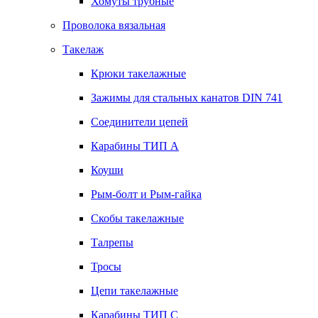
Хомуты трубные
Проволока вязальная
Такелаж
Крюки такелажные
Зажимы для стальных канатов DIN 741
Соединители цепей
Карабины ТИП А
Коуши
Рым-болт и Рым-гайка
Скобы такелажные
Талрепы
Тросы
Цепи такелажные
Карабины ТИП C