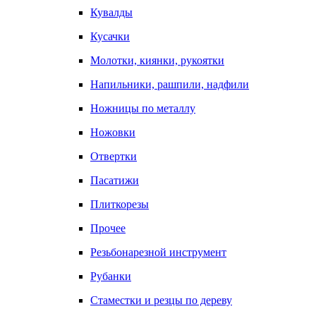
Кувалды
Кусачки
Молотки, киянки, рукоятки
Напильники, рашпили, надфили
Ножницы по металлу
Ножовки
Отвертки
Пасатижи
Плиткорезы
Прочее
Резьбонарезной инструмент
Рубанки
Стаместки и резцы по дереву