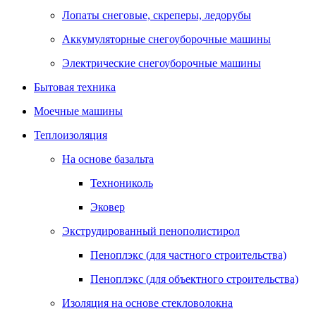
Лопаты снеговые, скреперы, ледорубы
Аккумуляторные снегоуборочные машины
Электрические снегоуборочные машины
Бытовая техника
Моечные машины
Теплоизоляция
На основе базальта
Технониколь
Эковер
Экструдированный пенополистирол
Пеноплэкс (для частного строительства)
Пеноплэкс (для объектного строительства)
Изоляция на основе стекловолокна