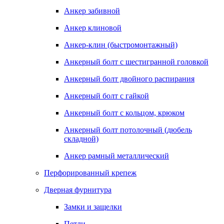
Анкер забивной
Анкер клиновой
Анкер-клин (быстромонтажный)
Анкерный болт с шестигранной головкой
Анкерный болт двойного распирания
Анкерный болт с гайкой
Анкерный болт с кольцом, крюком
Анкерный болт потолочный (дюбель
складной)
Анкер рамный металлический
Перфорированный крепеж
Дверная фурнитура
Замки и защелки
Петли