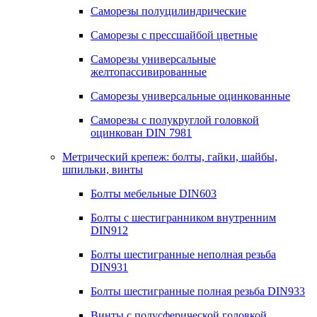
Саморезы полуцилиндрические
Саморезы с прессшайбой цветные
Саморезы универсальные
желтопассивированные
Саморезы универсальные оцинкованные
Саморезы с полукруглой головкой
оцинкован DIN 7981
Метрический крепеж: болты, гайки, шайбы,
шпильки, винты
Болты мебельные DIN603
Болты с шестигранником внутренним
DIN912
Болты шестигранные неполная резьба
DIN931
Болты шестигранные полная резьба DIN933
Винты с полусферической головкой