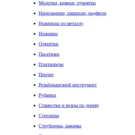
Молотки, киянки, рукоятки
Напильники, рашпили, надфили
Ножницы по металлу
Ножовки
Отвертки
Пасатижи
Плиткорезы
Прочее
Резьбонарезной инструмент
Рубанки
Стаместки и резцы по дереву
Степлеры
Струбцины, зажимы