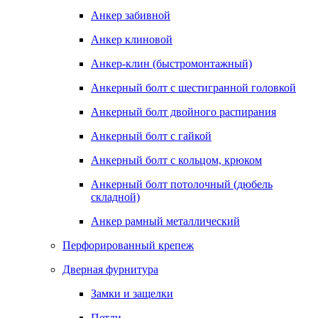
Анкер забивной
Анкер клиновой
Анкер-клин (быстромонтажный)
Анкерный болт с шестигранной головкой
Анкерный болт двойного распирания
Анкерный болт с гайкой
Анкерный болт с кольцом, крюком
Анкерный болт потолочный (дюбель
складной)
Анкер рамный металлический
Перфорированный крепеж
Дверная фурнитура
Замки и защелки
Петли