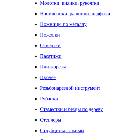
Молотки, киянки, рукоятки
Напильники, рашпили, надфили
Ножницы по металлу
Ножовки
Отвертки
Пасатижи
Плиткорезы
Прочее
Резьбонарезной инструмент
Рубанки
Стаместки и резцы по дереву
Степлеры
Струбцины, зажимы