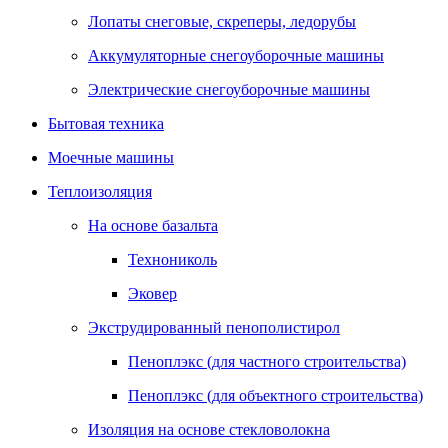
Лопаты снеговые, скреперы, ледорубы
Аккумуляторные снегоуборочные машины
Электрические снегоуборочные машины
Бытовая техника
Моечные машины
Теплоизоляция
На основе базальта
Технониколь
Эковер
Экструдированный пенополистирол
Пеноплэкс (для частного строительства)
Пеноплэкс (для объектного строительства)
Изоляция на основе стекловолокна