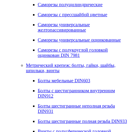
Саморезы полуцилиндрические
Саморезы с прессшайбой цветные
Саморезы универсальные
желтопассивированные
Саморезы универсальные оцинкованные
Саморезы с полукруглой головкой
оцинкован DIN 7981
Метрический крепеж: болты, гайки, шайбы,
шпильки, винты
Болты мебельные DIN603
Болты с шестигранником внутренним
DIN912
Болты шестигранные неполная резьба
DIN931
Болты шестигранные полная резьба DIN933
Винты с полусферической головкой