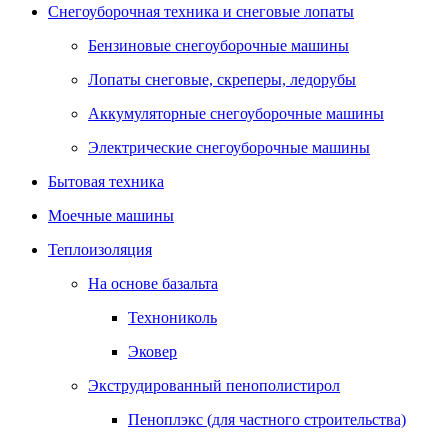
Снегоуборочная техника и снеговые лопаты
Бензиновые снегоуборочные машины
Лопаты снеговые, скреперы, ледорубы
Аккумуляторные снегоуборочные машины
Электрические снегоуборочные машины
Бытовая техника
Моечные машины
Теплоизоляция
На основе базальта
Технониколь
Эковер
Экструдированный пенополистирол
Пеноплэкс (для частного строительства)