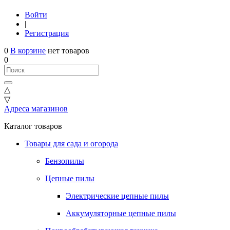
Войти
|
Регистрация
0
В корзине
нет товаров
0
△
▽
Адреса магазинов
Каталог товаров
Товары для сада и огорода
Бензопилы
Цепные пилы
Электрические цепные пилы
Аккумуляторные цепные пилы