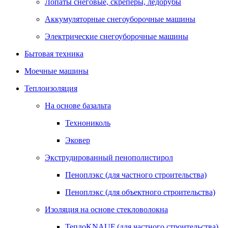
Лопаты снеговые, скреперы, ледорубы
Аккумуляторные снегоуборочные машины
Электрические снегоуборочные машины
Бытовая техника
Моечные машины
Теплоизоляция
На основе базальта
Технониколь
Эковер
Экструдированный пенополистирол
Пеноплэкс (для частного строительства)
Пеноплэкс (для объектного строительства)
Изоляция на основе стекловолокна
ТеплоKNAUF (для частного строительства)