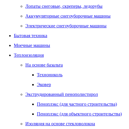
Лопаты снеговые, скреперы, ледорубы
Аккумуляторные снегоуборочные машины
Электрические снегоуборочные машины
Бытовая техника
Моечные машины
Теплоизоляция
На основе базальта
Технониколь
Эковер
Экструдированный пенополистирол
Пеноплэкс (для частного строительства)
Пеноплэкс (для объектного строительства)
Изоляция на основе стекловолокна