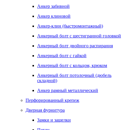
Анкер забивной
Анкер клиновой
Анкер-клин (быстромонтажный)
Анкерный болт с шестигранной головкой
Анкерный болт двойного распирания
Анкерный болт с гайкой
Анкерный болт с кольцом, крюком
Анкерный болт потолочный (дюбель
складной)
Анкер рамный металлический
Перфорированный крепеж
Дверная фурнитура
Замки и защелки
Петли