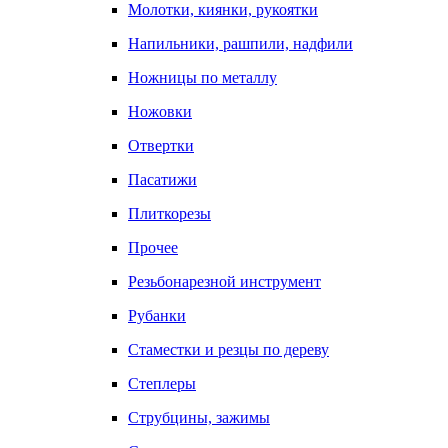
Молотки, киянки, рукоятки
Напильники, рашпили, надфили
Ножницы по металлу
Ножовки
Отвертки
Пасатижи
Плиткорезы
Прочее
Резьбонарезной инструмент
Рубанки
Стаместки и резцы по дереву
Степлеры
Струбцины, зажимы