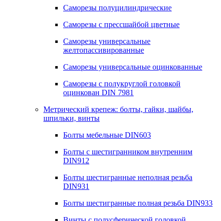
Саморезы полуцилиндрические
Саморезы с прессшайбой цветные
Саморезы универсальные
желтопассивированные
Саморезы универсальные оцинкованные
Саморезы с полукруглой головкой
оцинкован DIN 7981
Метрический крепеж: болты, гайки, шайбы,
шпильки, винты
Болты мебельные DIN603
Болты с шестигранником внутренним
DIN912
Болты шестигранные неполная резьба
DIN931
Болты шестигранные полная резьба DIN933
Винты с полусферической головкой