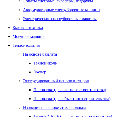
Лопаты снеговые, скреперы, ледорубы
Аккумуляторные снегоуборочные машины
Электрические снегоуборочные машины
Бытовая техника
Моечные машины
Теплоизоляция
На основе базальта
Технониколь
Эковер
Экструдированный пенополистирол
Пеноплэкс (для частного строительства)
Пеноплэкс (для объектного строительства)
Изоляция на основе стекловолокна
ТеплоKNAUF (для частного строительства)