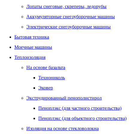
Лопаты снеговые, скреперы, ледорубы
Аккумуляторные снегоуборочные машины
Электрические снегоуборочные машины
Бытовая техника
Моечные машины
Теплоизоляция
На основе базальта
Технониколь
Эковер
Экструдированный пенополистирол
Пеноплэкс (для частного строительства)
Пеноплэкс (для объектного строительства)
Изоляция на основе стекловолокна