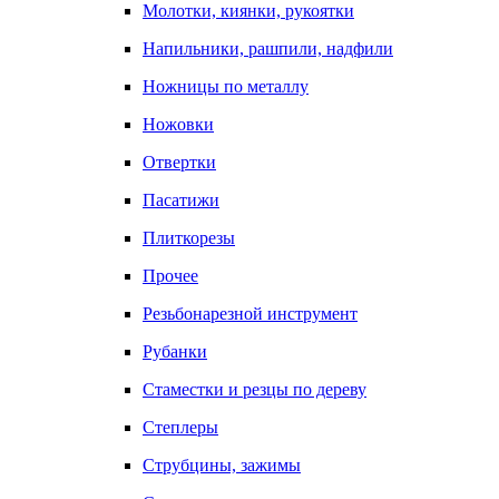
Молотки, киянки, рукоятки
Напильники, рашпили, надфили
Ножницы по металлу
Ножовки
Отвертки
Пасатижи
Плиткорезы
Прочее
Резьбонарезной инструмент
Рубанки
Стаместки и резцы по дереву
Степлеры
Струбцины, зажимы