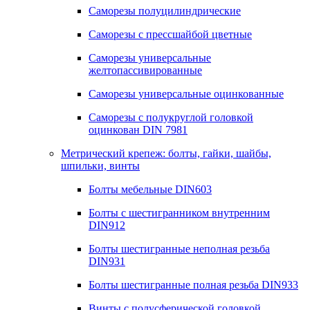
Саморезы полуцилиндрические
Саморезы с прессшайбой цветные
Саморезы универсальные
желтопассивированные
Саморезы универсальные оцинкованные
Саморезы с полукруглой головкой
оцинкован DIN 7981
Метрический крепеж: болты, гайки, шайбы,
шпильки, винты
Болты мебельные DIN603
Болты с шестигранником внутренним
DIN912
Болты шестигранные неполная резьба
DIN931
Болты шестигранные полная резьба DIN933
Винты с полусферической головкой