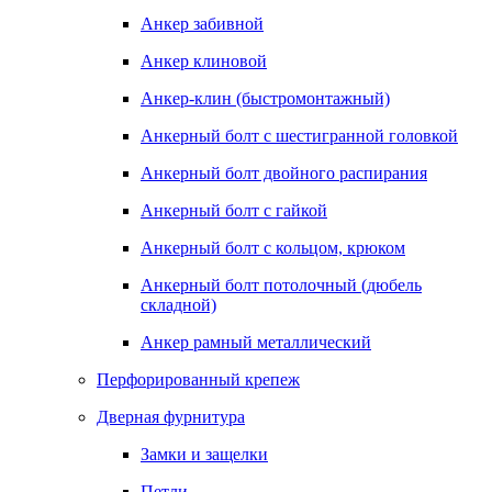
Анкер забивной
Анкер клиновой
Анкер-клин (быстромонтажный)
Анкерный болт с шестигранной головкой
Анкерный болт двойного распирания
Анкерный болт с гайкой
Анкерный болт с кольцом, крюком
Анкерный болт потолочный (дюбель
складной)
Анкер рамный металлический
Перфорированный крепеж
Дверная фурнитура
Замки и защелки
Петли