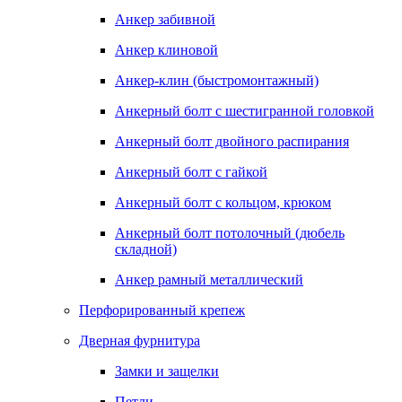
Анкер забивной
Анкер клиновой
Анкер-клин (быстромонтажный)
Анкерный болт с шестигранной головкой
Анкерный болт двойного распирания
Анкерный болт с гайкой
Анкерный болт с кольцом, крюком
Анкерный болт потолочный (дюбель
складной)
Анкер рамный металлический
Перфорированный крепеж
Дверная фурнитура
Замки и защелки
Петли