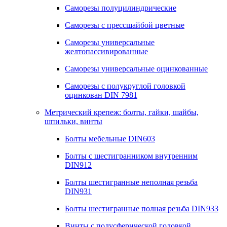
Саморезы полуцилиндрические
Саморезы с прессшайбой цветные
Саморезы универсальные
желтопассивированные
Саморезы универсальные оцинкованные
Саморезы с полукруглой головкой
оцинкован DIN 7981
Метрический крепеж: болты, гайки, шайбы,
шпильки, винты
Болты мебельные DIN603
Болты с шестигранником внутренним
DIN912
Болты шестигранные неполная резьба
DIN931
Болты шестигранные полная резьба DIN933
Винты с полусферической головкой