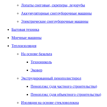
Лопаты снеговые, скреперы, ледорубы
Аккумуляторные снегоуборочные машины
Электрические снегоуборочные машины
Бытовая техника
Моечные машины
Теплоизоляция
На основе базальта
Технониколь
Эковер
Экструдированный пенополистирол
Пеноплэкс (для частного строительства)
Пеноплэкс (для объектного строительства)
Изоляция на основе стекловолокна