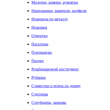
Молотки, киянки, рукоятки
Напильники, рашпили, надфили
Ножницы по металлу
Ножовки
Отвертки
Пасатижи
Плиткорезы
Прочее
Резьбонарезной инструмент
Рубанки
Стаместки и резцы по дереву
Степлеры
Струбцины, зажимы