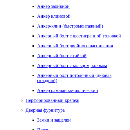
Анкер забивной
Анкер клиновой
Анкер-клин (быстромонтажный)
Анкерный болт с шестигранной головкой
Анкерный болт двойного распирания
Анкерный болт с гайкой
Анкерный болт с кольцом, крюком
Анкерный болт потолочный (дюбель
складной)
Анкер рамный металлический
Перфорированный крепеж
Дверная фурнитура
Замки и защелки
Петли