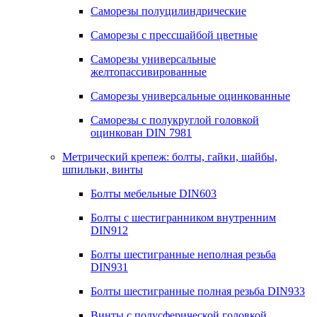
Саморезы полуцилиндрические
Саморезы с прессшайбой цветные
Саморезы универсальные
желтопассивированные
Саморезы универсальные оцинкованные
Саморезы с полукруглой головкой
оцинкован DIN 7981
Метрический крепеж: болты, гайки, шайбы,
шпильки, винты
Болты мебельные DIN603
Болты с шестигранником внутренним
DIN912
Болты шестигранные неполная резьба
DIN931
Болты шестигранные полная резьба DIN933
Винты с полусферической головкой