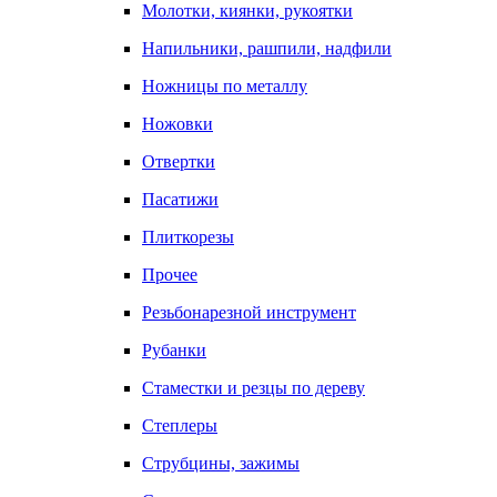
Молотки, киянки, рукоятки
Напильники, рашпили, надфили
Ножницы по металлу
Ножовки
Отвертки
Пасатижи
Плиткорезы
Прочее
Резьбонарезной инструмент
Рубанки
Стаместки и резцы по дереву
Степлеры
Струбцины, зажимы