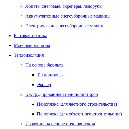
Лопаты снеговые, скреперы, ледорубы
Аккумуляторные снегоуборочные машины
Электрические снегоуборочные машины
Бытовая техника
Моечные машины
Теплоизоляция
На основе базальта
Технониколь
Эковер
Экструдированный пенополистирол
Пеноплэкс (для частного строительства)
Пеноплэкс (для объектного строительства)
Изоляция на основе стекловолокна