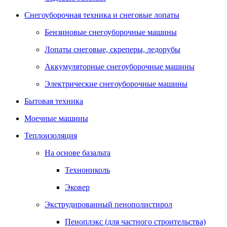
Снегоуборочная техника и снеговые лопаты
Бензиновые снегоуборочные машины
Лопаты снеговые, скреперы, ледорубы
Аккумуляторные снегоуборочные машины
Электрические снегоуборочные машины
Бытовая техника
Моечные машины
Теплоизоляция
На основе базальта
Технониколь
Эковер
Экструдированный пенополистирол
Пеноплэкс (для частного строительства)