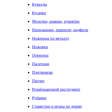
Кувалды
Кусачки
Молотки, киянки, рукоятки
Напильники, рашпили, надфили
Ножницы по металлу
Ножовки
Отвертки
Пасатижи
Плиткорезы
Прочее
Резьбонарезной инструмент
Рубанки
Стаместки и резцы по дереву