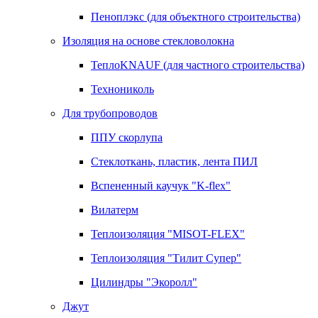
Пеноплэкс (для объектного строительства)
Изоляция на основе стекловолокна
ТеплоKNAUF (для частного строительства)
Технониколь
Для трубопроводов
ППУ скорлупа
Стеклоткань, пластик, лента ПИЛ
Вспененный каучук "K-flex"
Вилатерм
Теплоизоляция "MISOT-FLEX"
Теплоизоляция "Тилит Супер"
Цилиндры "Экоролл"
Джут