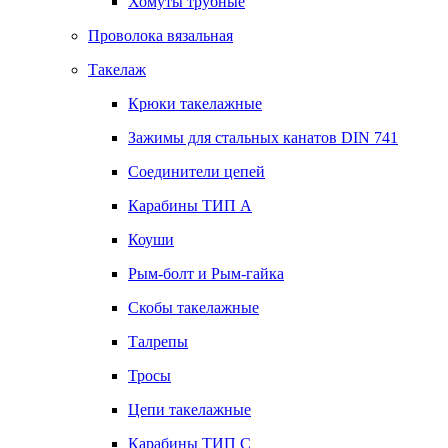
Хомуты трубные
Проволока вязальная
Такелаж
Крюки такелажные
Зажимы для стальных канатов DIN 741
Соединители цепей
Карабины ТИП А
Коуши
Рым-болт и Рым-гайка
Скобы такелажные
Талрепы
Тросы
Цепи такелажные
Карабины ТИП C