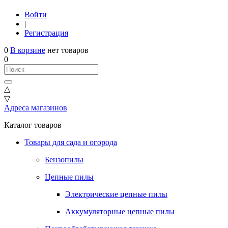
Войти
|
Регистрация
0
В корзине
нет товаров
0
△
▽
Адреса магазинов
Каталог товаров
Товары для сада и огорода
Бензопилы
Цепные пилы
Электрические цепные пилы
Аккумуляторные цепные пилы