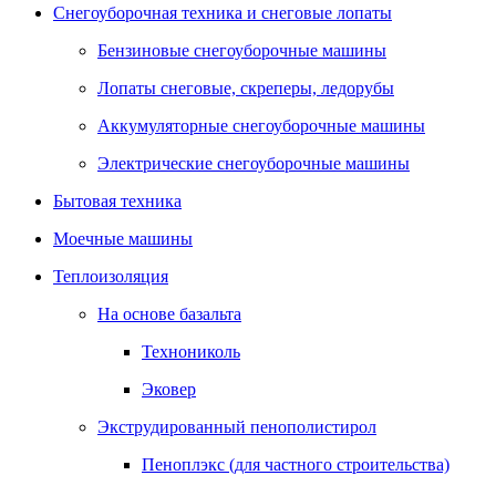
Снегоуборочная техника и снеговые лопаты
Бензиновые снегоуборочные машины
Лопаты снеговые, скреперы, ледорубы
Аккумуляторные снегоуборочные машины
Электрические снегоуборочные машины
Бытовая техника
Моечные машины
Теплоизоляция
На основе базальта
Технониколь
Эковер
Экструдированный пенополистирол
Пеноплэкс (для частного строительства)