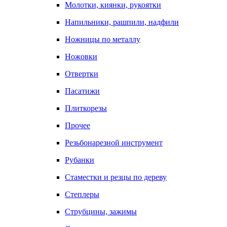
Молотки, киянки, рукоятки
Напильники, рашпили, надфили
Ножницы по металлу
Ножовки
Отвертки
Пасатижи
Плиткорезы
Прочее
Резьбонарезной инструмент
Рубанки
Стаместки и резцы по дереву
Степлеры
Струбцины, зажимы