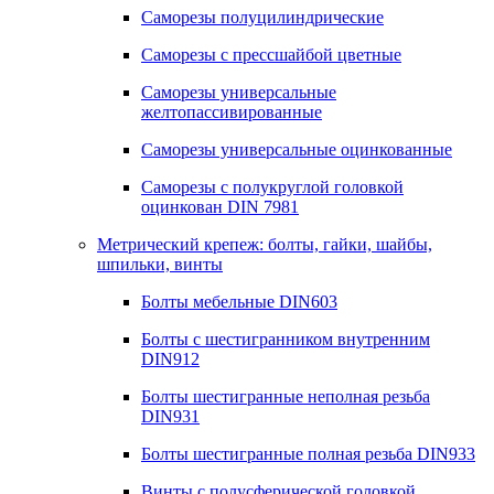
Саморезы полуцилиндрические
Саморезы с прессшайбой цветные
Саморезы универсальные
желтопассивированные
Саморезы универсальные оцинкованные
Саморезы с полукруглой головкой
оцинкован DIN 7981
Метрический крепеж: болты, гайки, шайбы,
шпильки, винты
Болты мебельные DIN603
Болты с шестигранником внутренним
DIN912
Болты шестигранные неполная резьба
DIN931
Болты шестигранные полная резьба DIN933
Винты с полусферической головкой