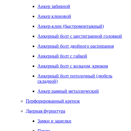
Анкер забивной
Анкер клиновой
Анкер-клин (быстромонтажный)
Анкерный болт с шестигранной головкой
Анкерный болт двойного распирания
Анкерный болт с гайкой
Анкерный болт с кольцом, крюком
Анкерный болт потолочный (дюбель
складной)
Анкер рамный металлический
Перфорированный крепеж
Дверная фурнитура
Замки и защелки
Петли