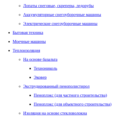
Лопаты снеговые, скреперы, ледорубы
Аккумуляторные снегоуборочные машины
Электрические снегоуборочные машины
Бытовая техника
Моечные машины
Теплоизоляция
На основе базальта
Технониколь
Эковер
Экструдированный пенополистирол
Пеноплэкс (для частного строительства)
Пеноплэкс (для объектного строительства)
Изоляция на основе стекловолокна