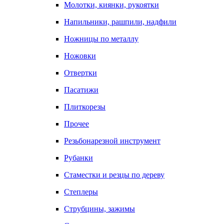
Молотки, киянки, рукоятки
Напильники, рашпили, надфили
Ножницы по металлу
Ножовки
Отвертки
Пасатижи
Плиткорезы
Прочее
Резьбонарезной инструмент
Рубанки
Стаместки и резцы по дереву
Степлеры
Струбцины, зажимы