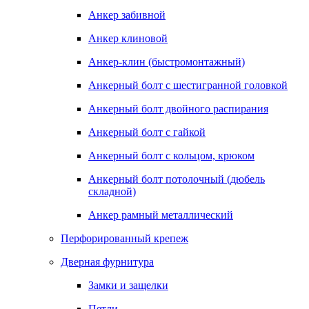
Анкер забивной
Анкер клиновой
Анкер-клин (быстромонтажный)
Анкерный болт с шестигранной головкой
Анкерный болт двойного распирания
Анкерный болт с гайкой
Анкерный болт с кольцом, крюком
Анкерный болт потолочный (дюбель
складной)
Анкер рамный металлический
Перфорированный крепеж
Дверная фурнитура
Замки и защелки
Петли