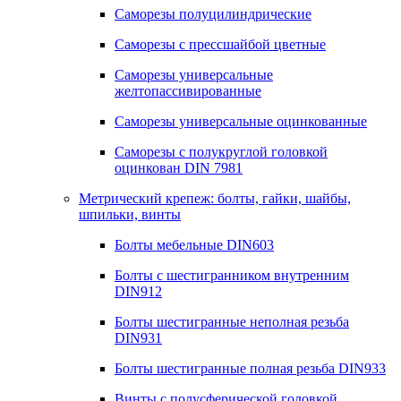
Саморезы полуцилиндрические
Саморезы с прессшайбой цветные
Саморезы универсальные
желтопассивированные
Саморезы универсальные оцинкованные
Саморезы с полукруглой головкой
оцинкован DIN 7981
Метрический крепеж: болты, гайки, шайбы,
шпильки, винты
Болты мебельные DIN603
Болты с шестигранником внутренним
DIN912
Болты шестигранные неполная резьба
DIN931
Болты шестигранные полная резьба DIN933
Винты с полусферической головкой