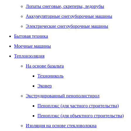
Лопаты снеговые, скреперы, ледорубы
Аккумуляторные снегоуборочные машины
Электрические снегоуборочные машины
Бытовая техника
Моечные машины
Теплоизоляция
На основе базальта
Технониколь
Эковер
Экструдированный пенополистирол
Пеноплэкс (для частного строительства)
Пеноплэкс (для объектного строительства)
Изоляция на основе стекловолокна