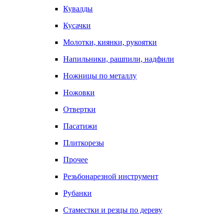
Кувалды
Кусачки
Молотки, киянки, рукоятки
Напильники, рашпили, надфили
Ножницы по металлу
Ножовки
Отвертки
Пасатижи
Плиткорезы
Прочее
Резьбонарезной инструмент
Рубанки
Стаместки и резцы по дереву