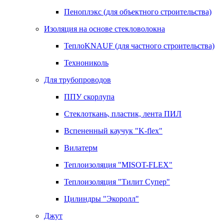
Пеноплэкс (для объектного строительства)
Изоляция на основе стекловолокна
ТеплоKNAUF (для частного строительства)
Технониколь
Для трубопроводов
ППУ скорлупа
Стеклоткань, пластик, лента ПИЛ
Вспененный каучук "K-flex"
Вилатерм
Теплоизоляция "MISOT-FLEX"
Теплоизоляция "Тилит Супер"
Цилиндры "Экоролл"
Джут