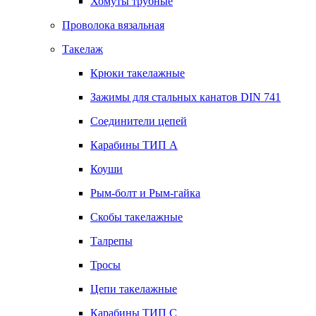
Хомуты трубные
Проволока вязальная
Такелаж
Крюки такелажные
Зажимы для стальных канатов DIN 741
Соединители цепей
Карабины ТИП А
Коуши
Рым-болт и Рым-гайка
Скобы такелажные
Талрепы
Тросы
Цепи такелажные
Карабины ТИП C