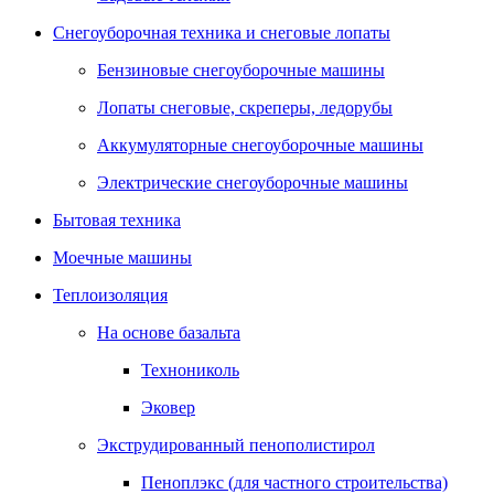
Снегоуборочная техника и снеговые лопаты
Бензиновые снегоуборочные машины
Лопаты снеговые, скреперы, ледорубы
Аккумуляторные снегоуборочные машины
Электрические снегоуборочные машины
Бытовая техника
Моечные машины
Теплоизоляция
На основе базальта
Технониколь
Эковер
Экструдированный пенополистирол
Пеноплэкс (для частного строительства)