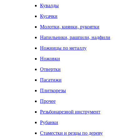
Кувалды
Кусачки
Молотки, киянки, рукоятки
Напильники, рашпили, надфили
Ножницы по металлу
Ножовки
Отвертки
Пасатижи
Плиткорезы
Прочее
Резьбонарезной инструмент
Рубанки
Стаместки и резцы по дереву