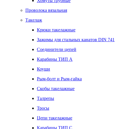
Хомуты трубные
Проволока вязальная
Такелаж
Крюки такелажные
Зажимы для стальных канатов DIN 741
Соединители цепей
Карабины ТИП А
Коуши
Рым-болт и Рым-гайка
Скобы такелажные
Талрепы
Тросы
Цепи такелажные
Карабины ТИП C