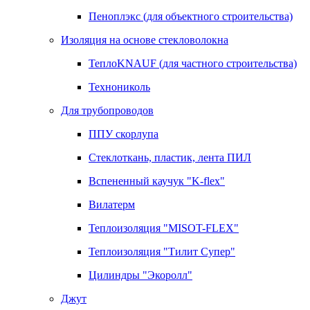
Пеноплэкс (для объектного строительства)
Изоляция на основе стекловолокна
ТеплоKNAUF (для частного строительства)
Технониколь
Для трубопроводов
ППУ скорлупа
Стеклоткань, пластик, лента ПИЛ
Вспененный каучук "K-flex"
Вилатерм
Теплоизоляция "MISOT-FLEX"
Теплоизоляция "Тилит Супер"
Цилиндры "Экоролл"
Джут