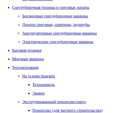
Снегоуборочная техника и снеговые лопаты
Бензиновые снегоуборочные машины
Лопаты снеговые, скреперы, ледорубы
Аккумуляторные снегоуборочные машины
Электрические снегоуборочные машины
Бытовая техника
Моечные машины
Теплоизоляция
На основе базальта
Технониколь
Эковер
Экструдированный пенополистирол
Пеноплэкс (для частного строительства)