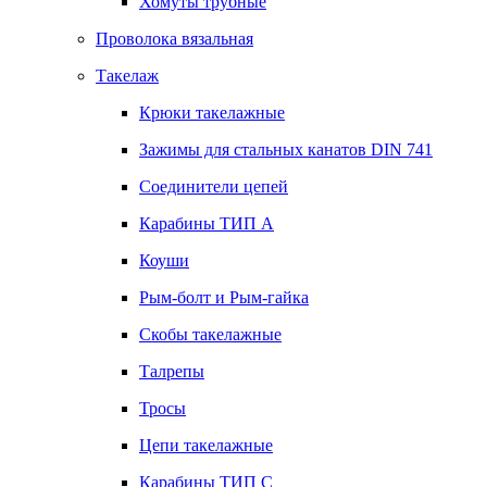
Хомуты трубные
Проволока вязальная
Такелаж
Крюки такелажные
Зажимы для стальных канатов DIN 741
Соединители цепей
Карабины ТИП А
Коуши
Рым-болт и Рым-гайка
Скобы такелажные
Талрепы
Тросы
Цепи такелажные
Карабины ТИП C