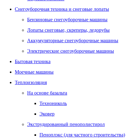
Снегоуборочная техника и снеговые лопаты
Бензиновые снегоуборочные машины
Лопаты снеговые, скреперы, ледорубы
Аккумуляторные снегоуборочные машины
Электрические снегоуборочные машины
Бытовая техника
Моечные машины
Теплоизоляция
На основе базальта
Технониколь
Эковер
Экструдированный пенополистирол
Пеноплэкс (для частного строительства)