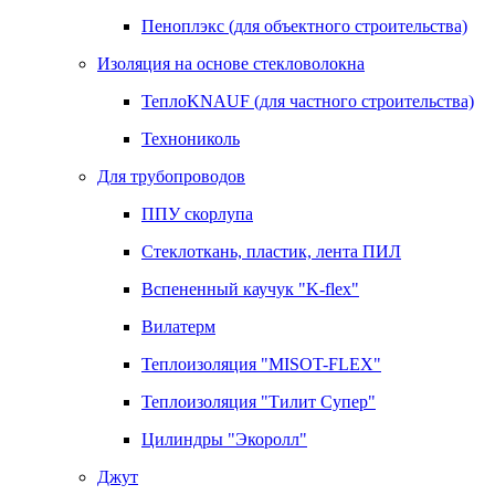
Пеноплэкс (для объектного строительства)
Изоляция на основе стекловолокна
ТеплоKNAUF (для частного строительства)
Технониколь
Для трубопроводов
ППУ скорлупа
Стеклоткань, пластик, лента ПИЛ
Вспененный каучук "K-flex"
Вилатерм
Теплоизоляция "MISOT-FLEX"
Теплоизоляция "Тилит Супер"
Цилиндры "Экоролл"
Джут