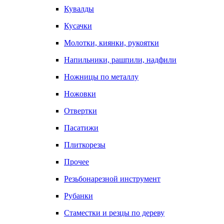
Кувалды
Кусачки
Молотки, киянки, рукоятки
Напильники, рашпили, надфили
Ножницы по металлу
Ножовки
Отвертки
Пасатижи
Плиткорезы
Прочее
Резьбонарезной инструмент
Рубанки
Стаместки и резцы по дереву