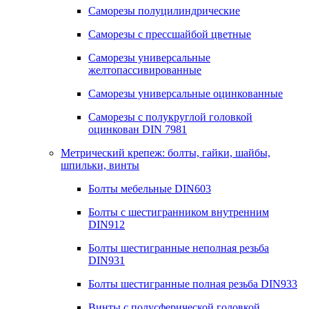
Саморезы полуцилиндрические
Саморезы с прессшайбой цветные
Саморезы универсальные
желтопассивированные
Саморезы универсальные оцинкованные
Саморезы с полукруглой головкой
оцинкован DIN 7981
Метрический крепеж: болты, гайки, шайбы,
шпильки, винты
Болты мебельные DIN603
Болты с шестигранником внутренним
DIN912
Болты шестигранные неполная резьба
DIN931
Болты шестигранные полная резьба DIN933
Винты с полусферической головкой