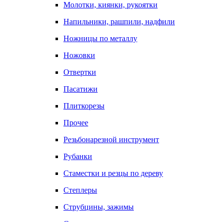
Молотки, киянки, рукоятки
Напильники, рашпили, надфили
Ножницы по металлу
Ножовки
Отвертки
Пасатижи
Плиткорезы
Прочее
Резьбонарезной инструмент
Рубанки
Стаместки и резцы по дереву
Степлеры
Струбцины, зажимы