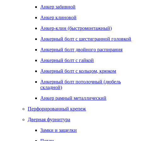
Анкер забивной
Анкер клиновой
Анкер-клин (быстромонтажный)
Анкерный болт с шестигранной головкой
Анкерный болт двойного распирания
Анкерный болт с гайкой
Анкерный болт с кольцом, крюком
Анкерный болт потолочный (дюбель
складной)
Анкер рамный металлический
Перфорированный крепеж
Дверная фурнитура
Замки и защелки
Петли