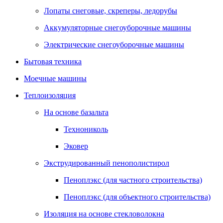
Лопаты снеговые, скреперы, ледорубы
Аккумуляторные снегоуборочные машины
Электрические снегоуборочные машины
Бытовая техника
Моечные машины
Теплоизоляция
На основе базальта
Технониколь
Эковер
Экструдированный пенополистирол
Пеноплэкс (для частного строительства)
Пеноплэкс (для объектного строительства)
Изоляция на основе стекловолокна