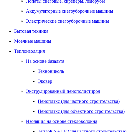
Лопаты снеговые, скреперы, ледорубы
Аккумуляторные снегоуборочные машины
Электрические снегоуборочные машины
Бытовая техника
Моечные машины
Теплоизоляция
На основе базальта
Технониколь
Эковер
Экструдированный пенополистирол
Пеноплэкс (для частного строительства)
Пеноплэкс (для объектного строительства)
Изоляция на основе стекловолокна
ТеплоKNAUF (для частного строительства)