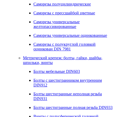
Саморезы полуцилиндрические
Саморезы с прессшайбой цветные
Саморезы универсальные
желтопассивированные
Саморезы универсальные оцинкованные
Саморезы с полукруглой головкой
оцинкован DIN 7981
Метрический крепеж: болты, гайки, шайбы,
шпильки, винты
Болты мебельные DIN603
Болты с шестигранником внутренним
DIN912
Болты шестигранные неполная резьба
DIN931
Болты шестигранные полная резьба DIN933
Винты с полусферической головкой