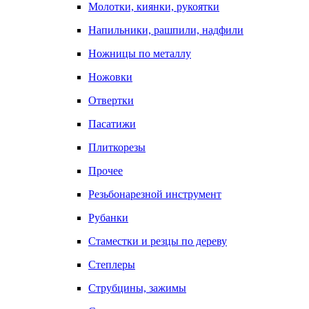
Молотки, киянки, рукоятки
Напильники, рашпили, надфили
Ножницы по металлу
Ножовки
Отвертки
Пасатижи
Плиткорезы
Прочее
Резьбонарезной инструмент
Рубанки
Стаместки и резцы по дереву
Степлеры
Струбцины, зажимы