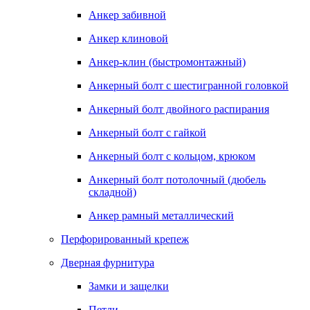
Анкер забивной
Анкер клиновой
Анкер-клин (быстромонтажный)
Анкерный болт с шестигранной головкой
Анкерный болт двойного распирания
Анкерный болт с гайкой
Анкерный болт с кольцом, крюком
Анкерный болт потолочный (дюбель
складной)
Анкер рамный металлический
Перфорированный крепеж
Дверная фурнитура
Замки и защелки
Петли