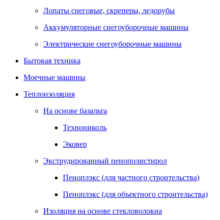
Лопаты снеговые, скреперы, ледорубы
Аккумуляторные снегоуборочные машины
Электрические снегоуборочные машины
Бытовая техника
Моечные машины
Теплоизоляция
На основе базальта
Технониколь
Эковер
Экструдированный пенополистирол
Пеноплэкс (для частного строительства)
Пеноплэкс (для объектного строительства)
Изоляция на основе стекловолокна