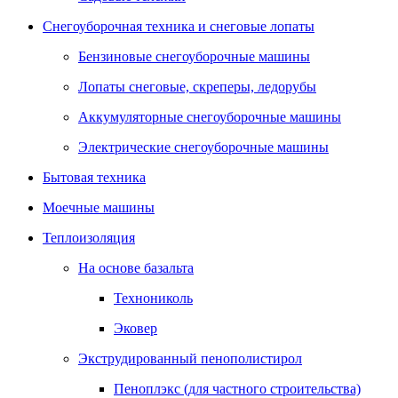
Снегоуборочная техника и снеговые лопаты
Бензиновые снегоуборочные машины
Лопаты снеговые, скреперы, ледорубы
Аккумуляторные снегоуборочные машины
Электрические снегоуборочные машины
Бытовая техника
Моечные машины
Теплоизоляция
На основе базальта
Технониколь
Эковер
Экструдированный пенополистирол
Пеноплэкс (для частного строительства)