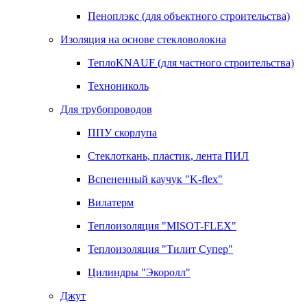
Пеноплэкс (для объектного строительства)
Изоляция на основе стекловолокна
ТеплоKNAUF (для частного строительства)
Технониколь
Для трубопроводов
ППУ скорлупа
Стеклоткань, пластик, лента ПИЛ
Вспененный каучук "K-flex"
Вилатерм
Теплоизоляция "MISOT-FLEX"
Теплоизоляция "Тилит Супер"
Цилиндры "Экоролл"
Джут