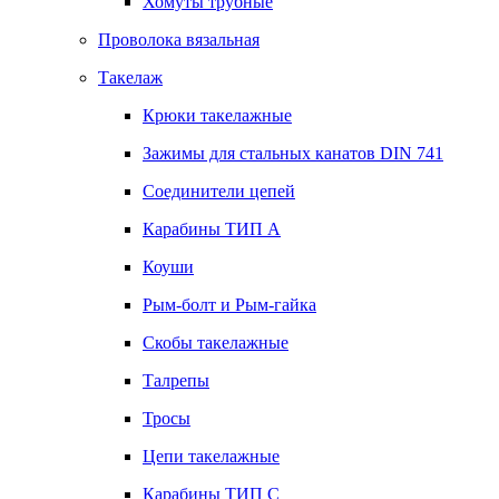
Хомуты трубные
Проволока вязальная
Такелаж
Крюки такелажные
Зажимы для стальных канатов DIN 741
Соединители цепей
Карабины ТИП А
Коуши
Рым-болт и Рым-гайка
Скобы такелажные
Талрепы
Тросы
Цепи такелажные
Карабины ТИП C