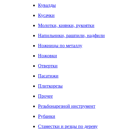
Кувалды
Кусачки
Молотки, киянки, рукоятки
Напильники, рашпили, надфили
Ножницы по металлу
Ножовки
Отвертки
Пасатижи
Плиткорезы
Прочее
Резьбонарезной инструмент
Рубанки
Стаместки и резцы по дереву