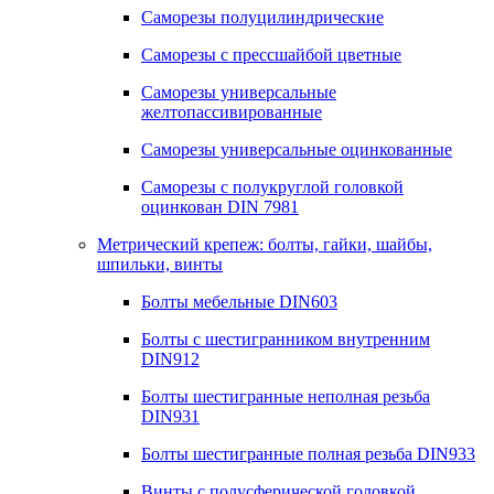
Саморезы полуцилиндрические
Саморезы с прессшайбой цветные
Саморезы универсальные
желтопассивированные
Саморезы универсальные оцинкованные
Саморезы с полукруглой головкой
оцинкован DIN 7981
Метрический крепеж: болты, гайки, шайбы,
шпильки, винты
Болты мебельные DIN603
Болты с шестигранником внутренним
DIN912
Болты шестигранные неполная резьба
DIN931
Болты шестигранные полная резьба DIN933
Винты с полусферической головкой