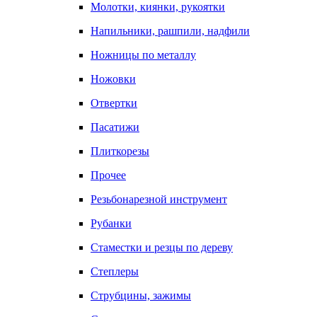
Молотки, киянки, рукоятки
Напильники, рашпили, надфили
Ножницы по металлу
Ножовки
Отвертки
Пасатижи
Плиткорезы
Прочее
Резьбонарезной инструмент
Рубанки
Стаместки и резцы по дереву
Степлеры
Струбцины, зажимы