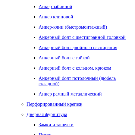
Анкер забивной
Анкер клиновой
Анкер-клин (быстромонтажный)
Анкерный болт с шестигранной головкой
Анкерный болт двойного распирания
Анкерный болт с гайкой
Анкерный болт с кольцом, крюком
Анкерный болт потолочный (дюбель
складной)
Анкер рамный металлический
Перфорированный крепеж
Дверная фурнитура
Замки и защелки
Петли