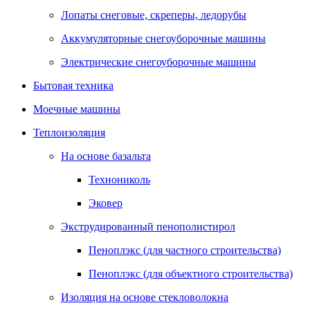
Лопаты снеговые, скреперы, ледорубы
Аккумуляторные снегоуборочные машины
Электрические снегоуборочные машины
Бытовая техника
Моечные машины
Теплоизоляция
На основе базальта
Технониколь
Эковер
Экструдированный пенополистирол
Пеноплэкс (для частного строительства)
Пеноплэкс (для объектного строительства)
Изоляция на основе стекловолокна