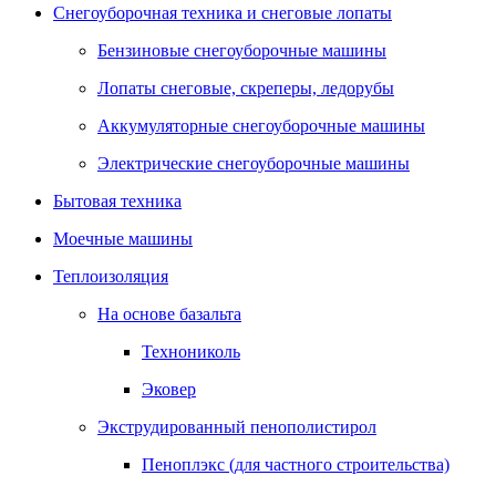
Снегоуборочная техника и снеговые лопаты
Бензиновые снегоуборочные машины
Лопаты снеговые, скреперы, ледорубы
Аккумуляторные снегоуборочные машины
Электрические снегоуборочные машины
Бытовая техника
Моечные машины
Теплоизоляция
На основе базальта
Технониколь
Эковер
Экструдированный пенополистирол
Пеноплэкс (для частного строительства)