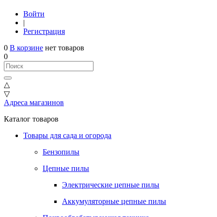
Войти
|
Регистрация
0
В корзине
нет товаров
0
△
▽
Адреса магазинов
Каталог товаров
Товары для сада и огорода
Бензопилы
Цепные пилы
Электрические цепные пилы
Аккумуляторные цепные пилы