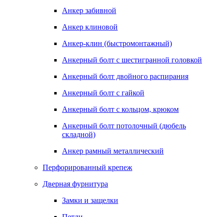
Анкер забивной
Анкер клиновой
Анкер-клин (быстромонтажный)
Анкерный болт с шестигранной головкой
Анкерный болт двойного распирания
Анкерный болт с гайкой
Анкерный болт с кольцом, крюком
Анкерный болт потолочный (дюбель
складной)
Анкер рамный металлический
Перфорированный крепеж
Дверная фурнитура
Замки и защелки
Петли