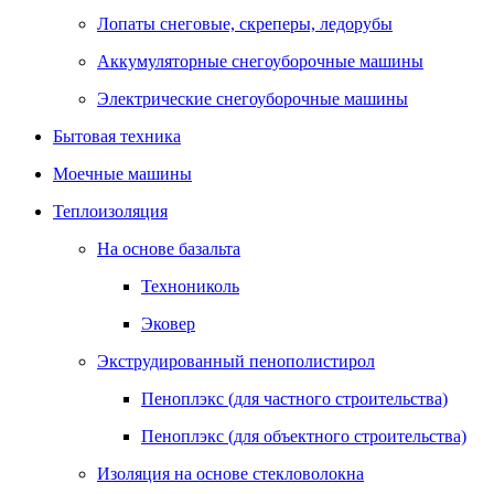
Лопаты снеговые, скреперы, ледорубы
Аккумуляторные снегоуборочные машины
Электрические снегоуборочные машины
Бытовая техника
Моечные машины
Теплоизоляция
На основе базальта
Технониколь
Эковер
Экструдированный пенополистирол
Пеноплэкс (для частного строительства)
Пеноплэкс (для объектного строительства)
Изоляция на основе стекловолокна