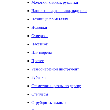
Молотки, киянки, рукоятки
Напильники, рашпили, надфили
Ножницы по металлу
Ножовки
Отвертки
Пасатижи
Плиткорезы
Прочее
Резьбонарезной инструмент
Рубанки
Стаместки и резцы по дереву
Степлеры
Струбцины, зажимы