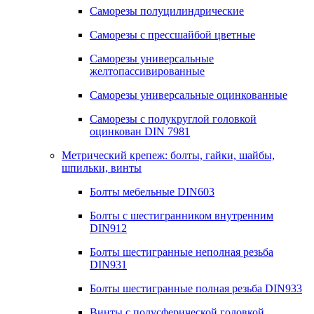
Саморезы полуцилиндрические
Саморезы с прессшайбой цветные
Саморезы универсальные
желтопассивированные
Саморезы универсальные оцинкованные
Саморезы с полукруглой головкой
оцинкован DIN 7981
Метрический крепеж: болты, гайки, шайбы,
шпильки, винты
Болты мебельные DIN603
Болты с шестигранником внутренним
DIN912
Болты шестигранные неполная резьба
DIN931
Болты шестигранные полная резьба DIN933
Винты с полусферической головкой