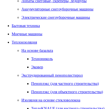
Лопаты снеговые, скреперы, ледорубы
Аккумуляторные снегоуборочные машины
Электрические снегоуборочные машины
Бытовая техника
Моечные машины
Теплоизоляция
На основе базальта
Технониколь
Эковер
Экструдированный пенополистирол
Пеноплэкс (для частного строительства)
Пеноплэкс (для объектного строительства)
Изоляция на основе стекловолокна
ТеплоKNAUF (для частного строительства)