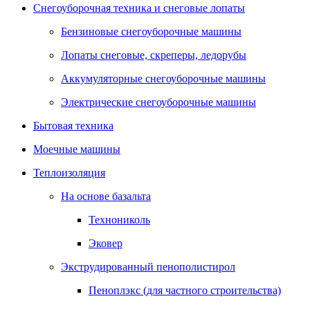
Снегоуборочная техника и снеговые лопаты
Бензиновые снегоуборочные машины
Лопаты снеговые, скреперы, ледорубы
Аккумуляторные снегоуборочные машины
Электрические снегоуборочные машины
Бытовая техника
Моечные машины
Теплоизоляция
На основе базальта
Технониколь
Эковер
Экструдированный пенополистирол
Пеноплэкс (для частного строительства)