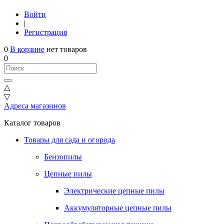
Войти
|
Регистрация
0
В корзине
нет товаров
0
△
▽
Адреса магазинов
Каталог товаров
Товары для сада и огорода
Бензопилы
Цепные пилы
Электрические цепные пилы
Аккумуляторные цепные пилы