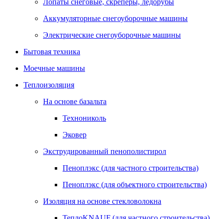
Лопаты снеговые, скреперы, ледорубы
Аккумуляторные снегоуборочные машины
Электрические снегоуборочные машины
Бытовая техника
Моечные машины
Теплоизоляция
На основе базальта
Технониколь
Эковер
Экструдированный пенополистирол
Пеноплэкс (для частного строительства)
Пеноплэкс (для объектного строительства)
Изоляция на основе стекловолокна
ТеплоKNAUF (для частного строительства)