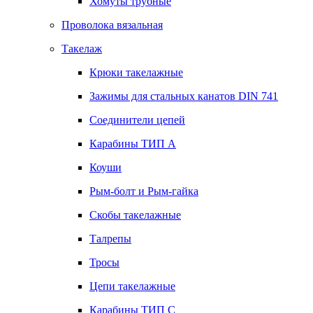
Хомуты трубные
Проволока вязальная
Такелаж
Крюки такелажные
Зажимы для стальных канатов DIN 741
Соединители цепей
Карабины ТИП А
Коуши
Рым-болт и Рым-гайка
Скобы такелажные
Талрепы
Тросы
Цепи такелажные
Карабины ТИП C