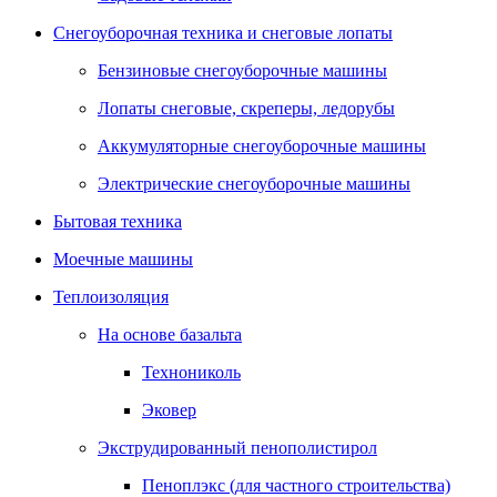
Снегоуборочная техника и снеговые лопаты
Бензиновые снегоуборочные машины
Лопаты снеговые, скреперы, ледорубы
Аккумуляторные снегоуборочные машины
Электрические снегоуборочные машины
Бытовая техника
Моечные машины
Теплоизоляция
На основе базальта
Технониколь
Эковер
Экструдированный пенополистирол
Пеноплэкс (для частного строительства)