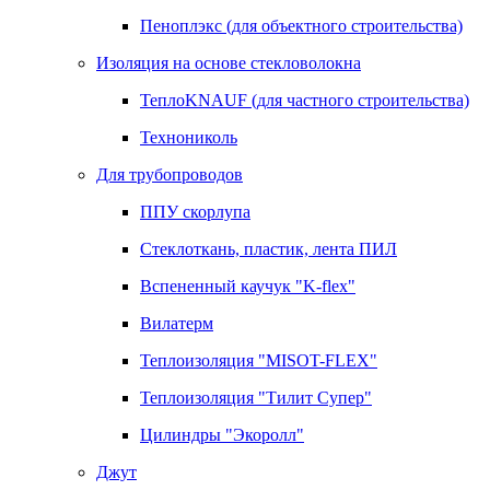
Пеноплэкс (для объектного строительства)
Изоляция на основе стекловолокна
ТеплоKNAUF (для частного строительства)
Технониколь
Для трубопроводов
ППУ скорлупа
Стеклоткань, пластик, лента ПИЛ
Вспененный каучук "K-flex"
Вилатерм
Теплоизоляция "MISOT-FLEX"
Теплоизоляция "Тилит Супер"
Цилиндры "Экоролл"
Джут