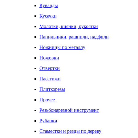
Кувалды
Кусачки
Молотки, киянки, рукоятки
Напильники, рашпили, надфили
Ножницы по металлу
Ножовки
Отвертки
Пасатижи
Плиткорезы
Прочее
Резьбонарезной инструмент
Рубанки
Стаместки и резцы по дереву