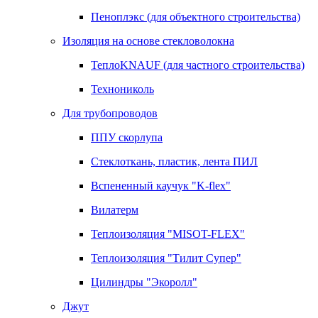
Пеноплэкс (для объектного строительства)
Изоляция на основе стекловолокна
ТеплоKNAUF (для частного строительства)
Технониколь
Для трубопроводов
ППУ скорлупа
Стеклоткань, пластик, лента ПИЛ
Вспененный каучук "K-flex"
Вилатерм
Теплоизоляция "MISOT-FLEX"
Теплоизоляция "Тилит Супер"
Цилиндры "Экоролл"
Джут