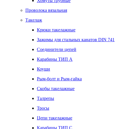
Хомуты трубные
Проволока вязальная
Такелаж
Крюки такелажные
Зажимы для стальных канатов DIN 741
Соединители цепей
Карабины ТИП А
Коуши
Рым-болт и Рым-гайка
Скобы такелажные
Талрепы
Тросы
Цепи такелажные
Карабины ТИП C