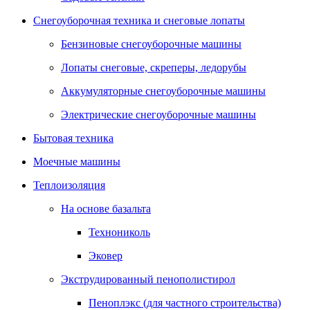
Снегоуборочная техника и снеговые лопаты
Бензиновые снегоуборочные машины
Лопаты снеговые, скреперы, ледорубы
Аккумуляторные снегоуборочные машины
Электрические снегоуборочные машины
Бытовая техника
Моечные машины
Теплоизоляция
На основе базальта
Технониколь
Эковер
Экструдированный пенополистирол
Пеноплэкс (для частного строительства)