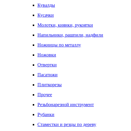
Кувалды
Кусачки
Молотки, киянки, рукоятки
Напильники, рашпили, надфили
Ножницы по металлу
Ножовки
Отвертки
Пасатижи
Плиткорезы
Прочее
Резьбонарезной инструмент
Рубанки
Стаместки и резцы по дереву