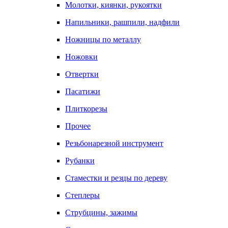
Молотки, киянки, рукоятки
Напильники, рашпили, надфили
Ножницы по металлу
Ножовки
Отвертки
Пасатижи
Плиткорезы
Прочее
Резьбонарезной инструмент
Рубанки
Стаместки и резцы по дереву
Степлеры
Струбцины, зажимы