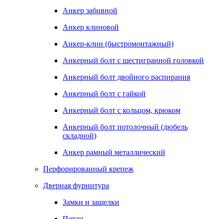
Анкер забивной
Анкер клиновой
Анкер-клин (быстромонтажный)
Анкерный болт с шестигранной головкой
Анкерный болт двойного распирания
Анкерный болт с гайкой
Анкерный болт с кольцом, крюком
Анкерный болт потолочный (дюбель
складной)
Анкер рамный металлический
Перфорированный крепеж
Дверная фурнитура
Замки и защелки
Петли