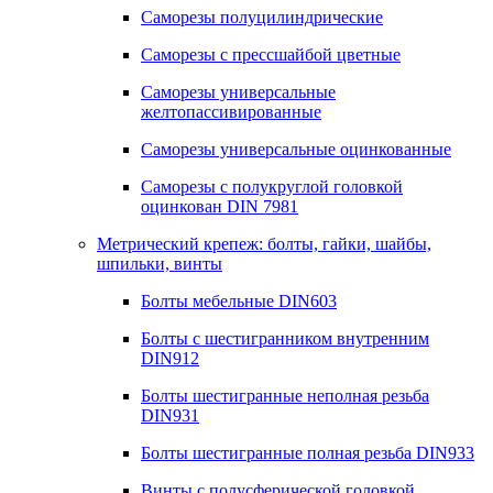
Саморезы полуцилиндрические
Саморезы с прессшайбой цветные
Саморезы универсальные
желтопассивированные
Саморезы универсальные оцинкованные
Саморезы с полукруглой головкой
оцинкован DIN 7981
Метрический крепеж: болты, гайки, шайбы,
шпильки, винты
Болты мебельные DIN603
Болты с шестигранником внутренним
DIN912
Болты шестигранные неполная резьба
DIN931
Болты шестигранные полная резьба DIN933
Винты с полусферической головкой