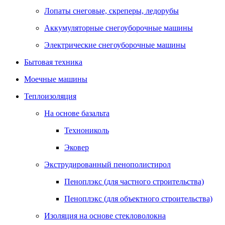
Лопаты снеговые, скреперы, ледорубы
Аккумуляторные снегоуборочные машины
Электрические снегоуборочные машины
Бытовая техника
Моечные машины
Теплоизоляция
На основе базальта
Технониколь
Эковер
Экструдированный пенополистирол
Пеноплэкс (для частного строительства)
Пеноплэкс (для объектного строительства)
Изоляция на основе стекловолокна