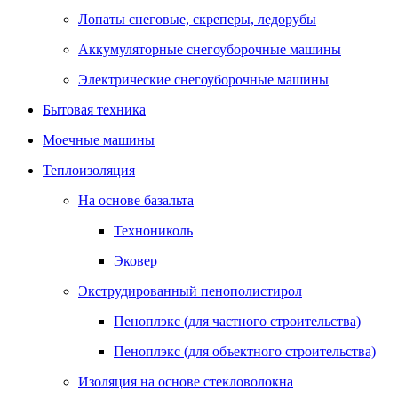
Лопаты снеговые, скреперы, ледорубы
Аккумуляторные снегоуборочные машины
Электрические снегоуборочные машины
Бытовая техника
Моечные машины
Теплоизоляция
На основе базальта
Технониколь
Эковер
Экструдированный пенополистирол
Пеноплэкс (для частного строительства)
Пеноплэкс (для объектного строительства)
Изоляция на основе стекловолокна