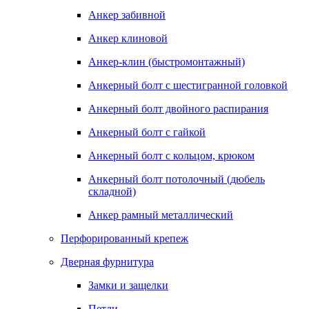
Анкер забивной
Анкер клиновой
Анкер-клин (быстромонтажный)
Анкерный болт с шестигранной головкой
Анкерный болт двойного распирания
Анкерный болт с гайкой
Анкерный болт с кольцом, крюком
Анкерный болт потолочный (дюбель
складной)
Анкер рамный металлический
Перфорированный крепеж
Дверная фурнитура
Замки и защелки
Петли