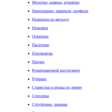
Молотки, киянки, рукоятки
Напильники, рашпили, надфили
Ножницы по металлу
Ножовки
Отвертки
Пасатижи
Плиткорезы
Прочее
Резьбонарезной инструмент
Рубанки
Стаместки и резцы по дереву
Степлеры
Струбцины, зажимы