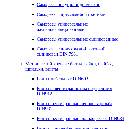
Саморезы полуцилиндрические
Саморезы с прессшайбой цветные
Саморезы универсальные
желтопассивированные
Саморезы универсальные оцинкованные
Саморезы с полукруглой головкой
оцинкован DIN 7981
Метрический крепеж: болты, гайки, шайбы,
шпильки, винты
Болты мебельные DIN603
Болты с шестигранником внутренним
DIN912
Болты шестигранные неполная резьба
DIN931
Болты шестигранные полная резьба DIN933
Винты с полусферической головкой