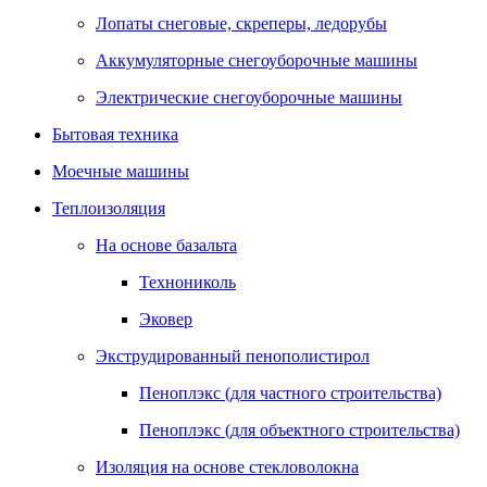
Лопаты снеговые, скреперы, ледорубы
Аккумуляторные снегоуборочные машины
Электрические снегоуборочные машины
Бытовая техника
Моечные машины
Теплоизоляция
На основе базальта
Технониколь
Эковер
Экструдированный пенополистирол
Пеноплэкс (для частного строительства)
Пеноплэкс (для объектного строительства)
Изоляция на основе стекловолокна