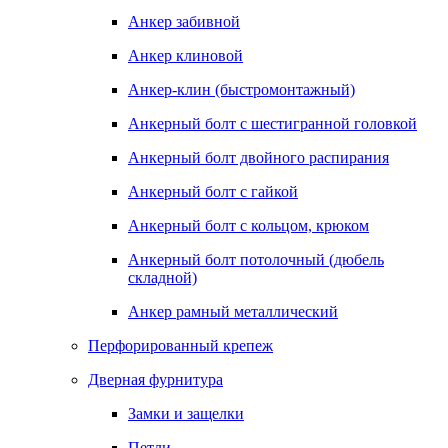
Анкер забивной
Анкер клиновой
Анкер-клин (быстромонтажный)
Анкерный болт с шестигранной головкой
Анкерный болт двойного распирания
Анкерный болт с гайкой
Анкерный болт с кольцом, крюком
Анкерный болт потолочный (дюбель
складной)
Анкер рамный металлический
Перфорированный крепеж
Дверная фурнитура
Замки и защелки
Петли