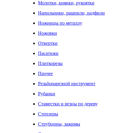
Молотки, киянки, рукоятки
Напильники, рашпили, надфили
Ножницы по металлу
Ножовки
Отвертки
Пасатижи
Плиткорезы
Прочее
Резьбонарезной инструмент
Рубанки
Стаместки и резцы по дереву
Степлеры
Струбцины, зажимы