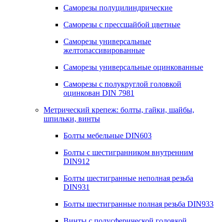
Саморезы полуцилиндрические
Саморезы с прессшайбой цветные
Саморезы универсальные
желтопассивированные
Саморезы универсальные оцинкованные
Саморезы с полукруглой головкой
оцинкован DIN 7981
Метрический крепеж: болты, гайки, шайбы,
шпильки, винты
Болты мебельные DIN603
Болты с шестигранником внутренним
DIN912
Болты шестигранные неполная резьба
DIN931
Болты шестигранные полная резьба DIN933
Винты с полусферической головкой