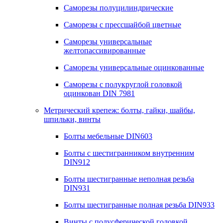
Саморезы полуцилиндрические
Саморезы с прессшайбой цветные
Саморезы универсальные
желтопассивированные
Саморезы универсальные оцинкованные
Саморезы с полукруглой головкой
оцинкован DIN 7981
Метрический крепеж: болты, гайки, шайбы,
шпильки, винты
Болты мебельные DIN603
Болты с шестигранником внутренним
DIN912
Болты шестигранные неполная резьба
DIN931
Болты шестигранные полная резьба DIN933
Винты с полусферической головкой