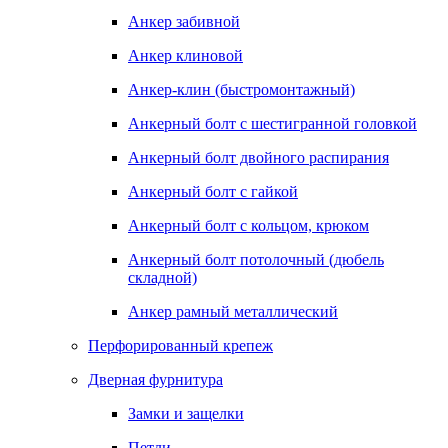
Анкер забивной
Анкер клиновой
Анкер-клин (быстромонтажный)
Анкерный болт с шестигранной головкой
Анкерный болт двойного распирания
Анкерный болт с гайкой
Анкерный болт с кольцом, крюком
Анкерный болт потолочный (дюбель
складной)
Анкер рамный металлический
Перфорированный крепеж
Дверная фурнитура
Замки и защелки
Петли