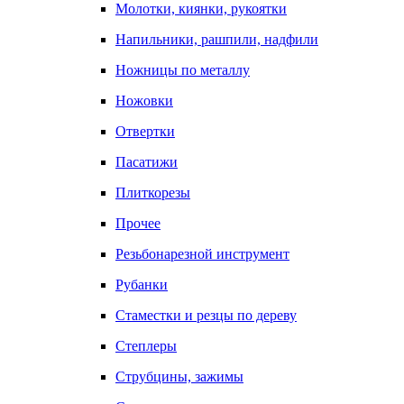
Молотки, киянки, рукоятки
Напильники, рашпили, надфили
Ножницы по металлу
Ножовки
Отвертки
Пасатижи
Плиткорезы
Прочее
Резьбонарезной инструмент
Рубанки
Стаместки и резцы по дереву
Степлеры
Струбцины, зажимы