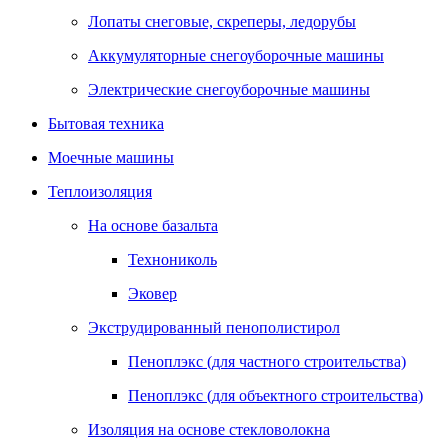
Лопаты снеговые, скреперы, ледорубы
Аккумуляторные снегоуборочные машины
Электрические снегоуборочные машины
Бытовая техника
Моечные машины
Теплоизоляция
На основе базальта
Технониколь
Эковер
Экструдированный пенополистирол
Пеноплэкс (для частного строительства)
Пеноплэкс (для объектного строительства)
Изоляция на основе стекловолокна