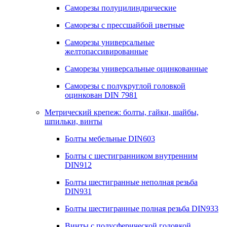
Саморезы полуцилиндрические
Саморезы с прессшайбой цветные
Саморезы универсальные
желтопассивированные
Саморезы универсальные оцинкованные
Саморезы с полукруглой головкой
оцинкован DIN 7981
Метрический крепеж: болты, гайки, шайбы,
шпильки, винты
Болты мебельные DIN603
Болты с шестигранником внутренним
DIN912
Болты шестигранные неполная резьба
DIN931
Болты шестигранные полная резьба DIN933
Винты с полусферической головкой