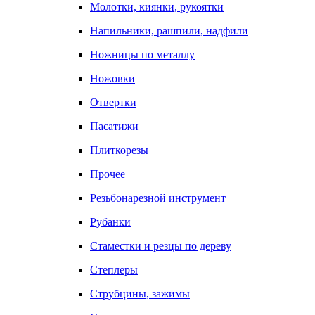
Молотки, киянки, рукоятки
Напильники, рашпили, надфили
Ножницы по металлу
Ножовки
Отвертки
Пасатижи
Плиткорезы
Прочее
Резьбонарезной инструмент
Рубанки
Стаместки и резцы по дереву
Степлеры
Струбцины, зажимы