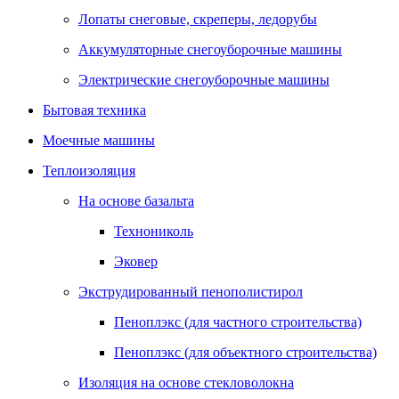
Лопаты снеговые, скреперы, ледорубы
Аккумуляторные снегоуборочные машины
Электрические снегоуборочные машины
Бытовая техника
Моечные машины
Теплоизоляция
На основе базальта
Технониколь
Эковер
Экструдированный пенополистирол
Пеноплэкс (для частного строительства)
Пеноплэкс (для объектного строительства)
Изоляция на основе стекловолокна