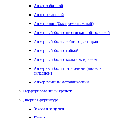
Анкер забивной
Анкер клиновой
Анкер-клин (быстромонтажный)
Анкерный болт с шестигранной головкой
Анкерный болт двойного распирания
Анкерный болт с гайкой
Анкерный болт с кольцом, крюком
Анкерный болт потолочный (дюбель
складной)
Анкер рамный металлический
Перфорированный крепеж
Дверная фурнитура
Замки и защелки
Петли