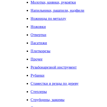
Молотки, киянки, рукоятки
Напильники, рашпили, надфили
Ножницы по металлу
Ножовки
Отвертки
Пасатижи
Плиткорезы
Прочее
Резьбонарезной инструмент
Рубанки
Стаместки и резцы по дереву
Степлеры
Струбцины, зажимы