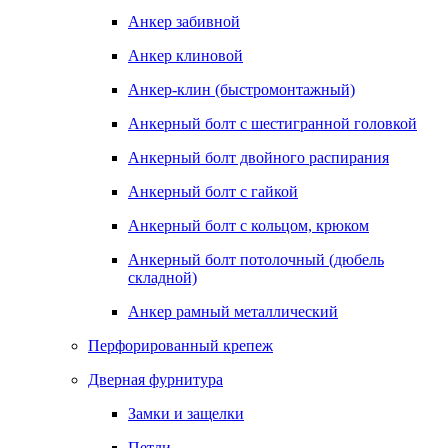
Анкер забивной
Анкер клиновой
Анкер-клин (быстромонтажный)
Анкерный болт с шестигранной головкой
Анкерный болт двойного распирания
Анкерный болт с гайкой
Анкерный болт с кольцом, крюком
Анкерный болт потолочный (дюбель
складной)
Анкер рамный металлический
Перфорированный крепеж
Дверная фурнитура
Замки и защелки
Петли