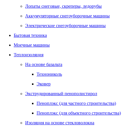
Лопаты снеговые, скреперы, ледорубы
Аккумуляторные снегоуборочные машины
Электрические снегоуборочные машины
Бытовая техника
Моечные машины
Теплоизоляция
На основе базальта
Технониколь
Эковер
Экструдированный пенополистирол
Пеноплэкс (для частного строительства)
Пеноплэкс (для объектного строительства)
Изоляция на основе стекловолокна