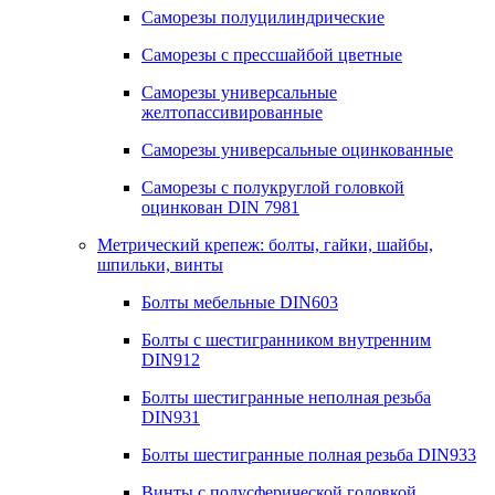
Саморезы полуцилиндрические
Саморезы с прессшайбой цветные
Саморезы универсальные
желтопассивированные
Саморезы универсальные оцинкованные
Саморезы с полукруглой головкой
оцинкован DIN 7981
Метрический крепеж: болты, гайки, шайбы,
шпильки, винты
Болты мебельные DIN603
Болты с шестигранником внутренним
DIN912
Болты шестигранные неполная резьба
DIN931
Болты шестигранные полная резьба DIN933
Винты с полусферической головкой