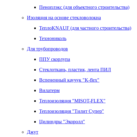
Пеноплэкс (для объектного строительства)
Изоляция на основе стекловолокна
ТеплоKNAUF (для частного строительства)
Технониколь
Для трубопроводов
ППУ скорлупа
Стеклоткань, пластик, лента ПИЛ
Вспененный каучук "K-flex"
Вилатерм
Теплоизоляция "MISOT-FLEX"
Теплоизоляция "Тилит Супер"
Цилиндры "Экоролл"
Джут