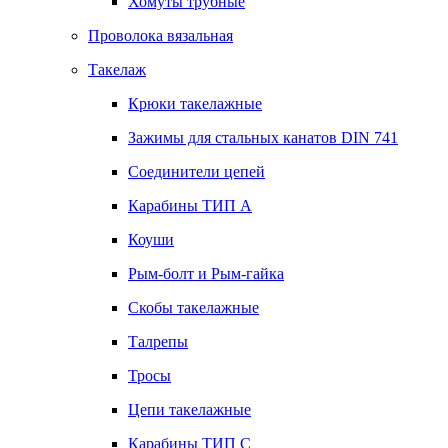
Хомуты трубные
Проволока вязальная
Такелаж
Крюки такелажные
Зажимы для стальных канатов DIN 741
Соединители цепей
Карабины ТИП А
Коуши
Рым-болт и Рым-гайка
Скобы такелажные
Талрепы
Тросы
Цепи такелажные
Карабины ТИП C