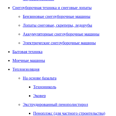
Снегоуборочная техника и снеговые лопаты
Бензиновые снегоуборочные машины
Лопаты снеговые, скреперы, ледорубы
Аккумуляторные снегоуборочные машины
Электрические снегоуборочные машины
Бытовая техника
Моечные машины
Теплоизоляция
На основе базальта
Технониколь
Эковер
Экструдированный пенополистирол
Пеноплэкс (для частного строительства)