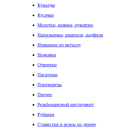
Кувалды
Кусачки
Молотки, киянки, рукоятки
Напильники, рашпили, надфили
Ножницы по металлу
Ножовки
Отвертки
Пасатижи
Плиткорезы
Прочее
Резьбонарезной инструмент
Рубанки
Стаместки и резцы по дереву