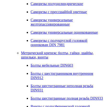
Саморезы полуцилиндрические
Саморезы с прессшайбой цветные
Саморезы универсальные
желтопассивированные
Саморезы универсальные оцинкованные
Саморезы с полукруглой головкой
оцинкован DIN 7981
Метрический крепеж: болты, гайки, шайбы,
шпильки, винты
Болты мебельные DIN603
Болты с шестигранником внутренним
DIN912
Болты шестигранные неполная резьба
DIN931
Болты шестигранные полная резьба DIN933
Винты с полусферической головкой