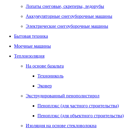
Лопаты снеговые, скреперы, ледорубы
Аккумуляторные снегоуборочные машины
Электрические снегоуборочные машины
Бытовая техника
Моечные машины
Теплоизоляция
На основе базальта
Технониколь
Эковер
Экструдированный пенополистирол
Пеноплэкс (для частного строительства)
Пеноплэкс (для объектного строительства)
Изоляция на основе стекловолокна