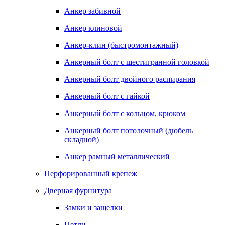
Анкер забивной
Анкер клиновой
Анкер-клин (быстромонтажный)
Анкерный болт с шестигранной головкой
Анкерный болт двойного распирания
Анкерный болт с гайкой
Анкерный болт с кольцом, крюком
Анкерный болт потолочный (дюбель
складной)
Анкер рамный металлический
Перфорированный крепеж
Дверная фурнитура
Замки и защелки
Петли