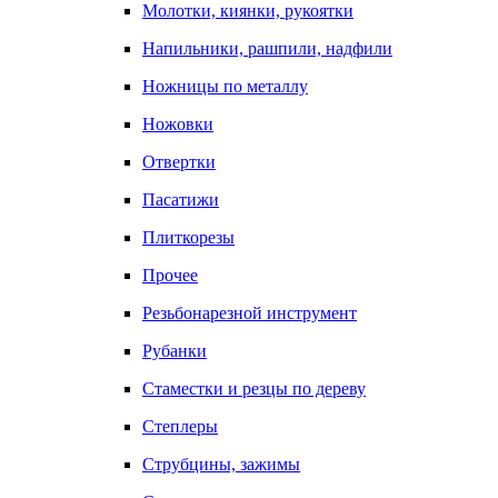
Молотки, киянки, рукоятки
Напильники, рашпили, надфили
Ножницы по металлу
Ножовки
Отвертки
Пасатижи
Плиткорезы
Прочее
Резьбонарезной инструмент
Рубанки
Стаместки и резцы по дереву
Степлеры
Струбцины, зажимы