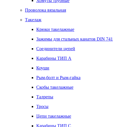
Хомуты трубные
Проволока вязальная
Такелаж
Крюки такелажные
Зажимы для стальных канатов DIN 741
Соединители цепей
Карабины ТИП А
Коуши
Рым-болт и Рым-гайка
Скобы такелажные
Талрепы
Тросы
Цепи такелажные
Карабины ТИП C