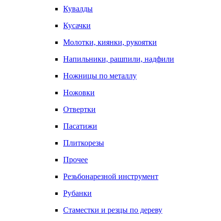
Кувалды
Кусачки
Молотки, киянки, рукоятки
Напильники, рашпили, надфили
Ножницы по металлу
Ножовки
Отвертки
Пасатижи
Плиткорезы
Прочее
Резьбонарезной инструмент
Рубанки
Стаместки и резцы по дереву