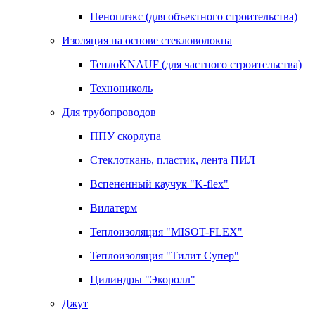
Пеноплэкс (для объектного строительства)
Изоляция на основе стекловолокна
ТеплоKNAUF (для частного строительства)
Технониколь
Для трубопроводов
ППУ скорлупа
Стеклоткань, пластик, лента ПИЛ
Вспененный каучук "K-flex"
Вилатерм
Теплоизоляция "MISOT-FLEX"
Теплоизоляция "Тилит Супер"
Цилиндры "Экоролл"
Джут