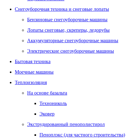
Снегоуборочная техника и снеговые лопаты
Бензиновые снегоуборочные машины
Лопаты снеговые, скреперы, ледорубы
Аккумуляторные снегоуборочные машины
Электрические снегоуборочные машины
Бытовая техника
Моечные машины
Теплоизоляция
На основе базальта
Технониколь
Эковер
Экструдированный пенополистирол
Пеноплэкс (для частного строительства)