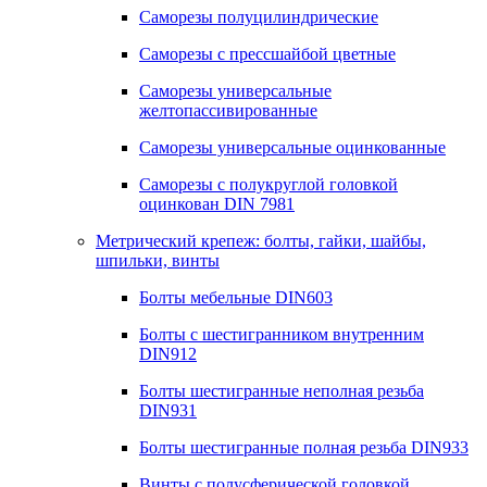
Саморезы полуцилиндрические
Саморезы с прессшайбой цветные
Саморезы универсальные
желтопассивированные
Саморезы универсальные оцинкованные
Саморезы с полукруглой головкой
оцинкован DIN 7981
Метрический крепеж: болты, гайки, шайбы,
шпильки, винты
Болты мебельные DIN603
Болты с шестигранником внутренним
DIN912
Болты шестигранные неполная резьба
DIN931
Болты шестигранные полная резьба DIN933
Винты с полусферической головкой