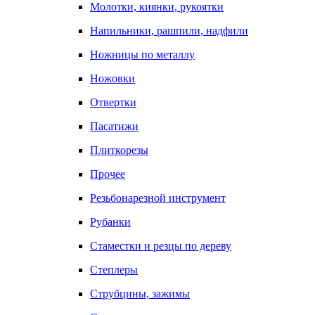
Молотки, киянки, рукоятки
Напильники, рашпили, надфили
Ножницы по металлу
Ножовки
Отвертки
Пасатижи
Плиткорезы
Прочее
Резьбонарезной инструмент
Рубанки
Стаместки и резцы по дереву
Степлеры
Струбцины, зажимы