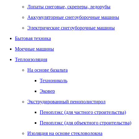
Лопаты снеговые, скреперы, ледорубы
Аккумуляторные снегоуборочные машины
Электрические снегоуборочные машины
Бытовая техника
Моечные машины
Теплоизоляция
На основе базальта
Технониколь
Эковер
Экструдированный пенополистирол
Пеноплэкс (для частного строительства)
Пеноплэкс (для объектного строительства)
Изоляция на основе стекловолокна