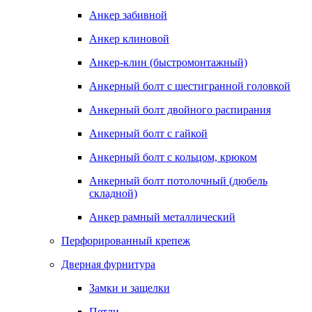
Анкер забивной
Анкер клиновой
Анкер-клин (быстромонтажный)
Анкерный болт с шестигранной головкой
Анкерный болт двойного распирания
Анкерный болт с гайкой
Анкерный болт с кольцом, крюком
Анкерный болт потолочный (дюбель
складной)
Анкер рамный металлический
Перфорированный крепеж
Дверная фурнитура
Замки и защелки
Петли