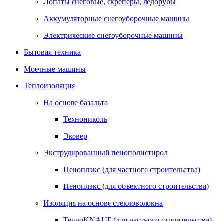
Лопаты снеговые, скреперы, ледорубы
Аккумуляторные снегоуборочные машины
Электрические снегоуборочные машины
Бытовая техника
Моечные машины
Теплоизоляция
На основе базальта
Технониколь
Эковер
Экструдированный пенополистирол
Пеноплэкс (для частного строительства)
Пеноплэкс (для объектного строительства)
Изоляция на основе стекловолокна
ТеплоKNAUF (для частного строительства)