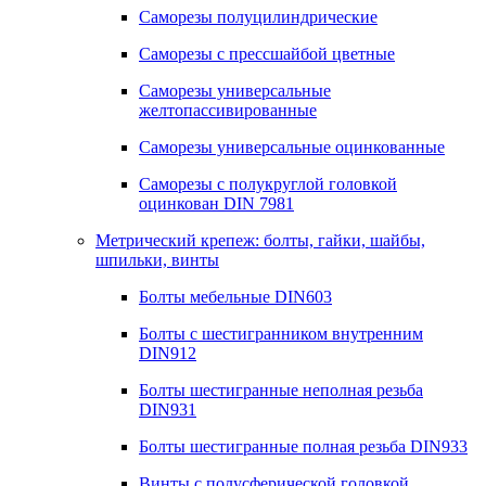
Саморезы полуцилиндрические
Саморезы с прессшайбой цветные
Саморезы универсальные
желтопассивированные
Саморезы универсальные оцинкованные
Саморезы с полукруглой головкой
оцинкован DIN 7981
Метрический крепеж: болты, гайки, шайбы,
шпильки, винты
Болты мебельные DIN603
Болты с шестигранником внутренним
DIN912
Болты шестигранные неполная резьба
DIN931
Болты шестигранные полная резьба DIN933
Винты с полусферической головкой