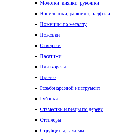
Молотки, киянки, рукоятки
Напильники, рашпили, надфили
Ножницы по металлу
Ножовки
Отвертки
Пасатижи
Плиткорезы
Прочее
Резьбонарезной инструмент
Рубанки
Стаместки и резцы по дереву
Степлеры
Струбцины, зажимы