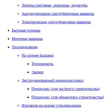
Лопаты снеговые, скреперы, ледорубы
Аккумуляторные снегоуборочные машины
Электрические снегоуборочные машины
Бытовая техника
Моечные машины
Теплоизоляция
На основе базальта
Технониколь
Эковер
Экструдированный пенополистирол
Пеноплэкс (для частного строительства)
Пеноплэкс (для объектного строительства)
Изоляция на основе стекловолокна