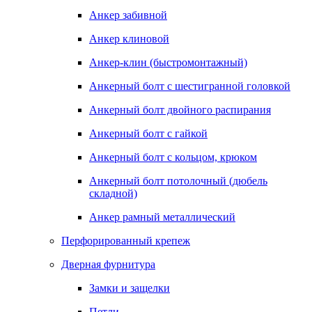
Анкер забивной
Анкер клиновой
Анкер-клин (быстромонтажный)
Анкерный болт с шестигранной головкой
Анкерный болт двойного распирания
Анкерный болт с гайкой
Анкерный болт с кольцом, крюком
Анкерный болт потолочный (дюбель
складной)
Анкер рамный металлический
Перфорированный крепеж
Дверная фурнитура
Замки и защелки
Петли