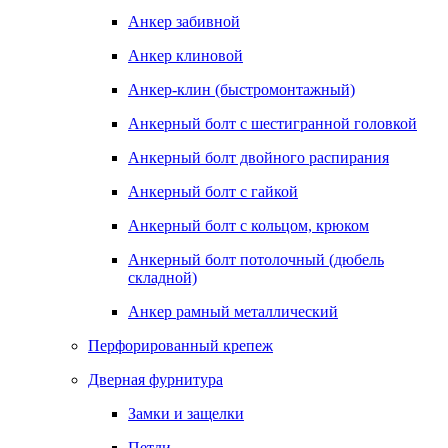
Анкер забивной
Анкер клиновой
Анкер-клин (быстромонтажный)
Анкерный болт с шестигранной головкой
Анкерный болт двойного распирания
Анкерный болт с гайкой
Анкерный болт с кольцом, крюком
Анкерный болт потолочный (дюбель
складной)
Анкер рамный металлический
Перфорированный крепеж
Дверная фурнитура
Замки и защелки
Петли