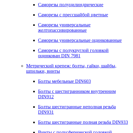
Саморезы полуцилиндрические
Саморезы с прессшайбой цветные
Саморезы универсальные
желтопассивированные
Саморезы универсальные оцинкованные
Саморезы с полукруглой головкой
оцинкован DIN 7981
Метрический крепеж: болты, гайки, шайбы,
шпильки, винты
Болты мебельные DIN603
Болты с шестигранником внутренним
DIN912
Болты шестигранные неполная резьба
DIN931
Болты шестигранные полная резьба DIN933
Винты с полусферической головкой