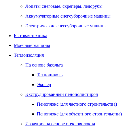
Лопаты снеговые, скреперы, ледорубы
Аккумуляторные снегоуборочные машины
Электрические снегоуборочные машины
Бытовая техника
Моечные машины
Теплоизоляция
На основе базальта
Технониколь
Эковер
Экструдированный пенополистирол
Пеноплэкс (для частного строительства)
Пеноплэкс (для объектного строительства)
Изоляция на основе стекловолокна