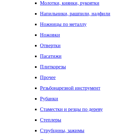
Молотки, киянки, рукоятки
Напильники, рашпили, надфили
Ножницы по металлу
Ножовки
Отвертки
Пасатижи
Плиткорезы
Прочее
Резьбонарезной инструмент
Рубанки
Стаместки и резцы по дереву
Степлеры
Струбцины, зажимы