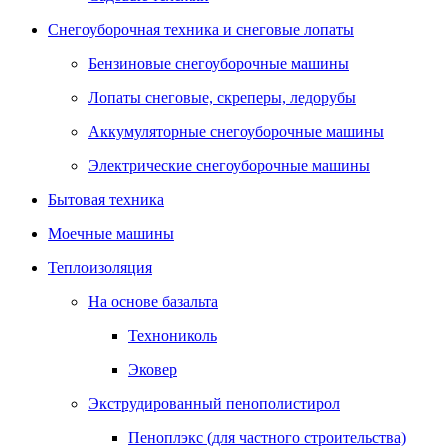
Снегоуборочная техника и снеговые лопаты
Бензиновые снегоуборочные машины
Лопаты снеговые, скреперы, ледорубы
Аккумуляторные снегоуборочные машины
Электрические снегоуборочные машины
Бытовая техника
Моечные машины
Теплоизоляция
На основе базальта
Технониколь
Эковер
Экструдированный пенополистирол
Пеноплэкс (для частного строительства)