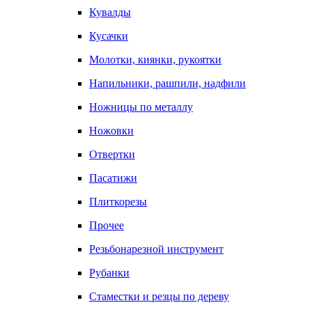
Кувалды
Кусачки
Молотки, киянки, рукоятки
Напильники, рашпили, надфили
Ножницы по металлу
Ножовки
Отвертки
Пасатижи
Плиткорезы
Прочее
Резьбонарезной инструмент
Рубанки
Стаместки и резцы по дереву