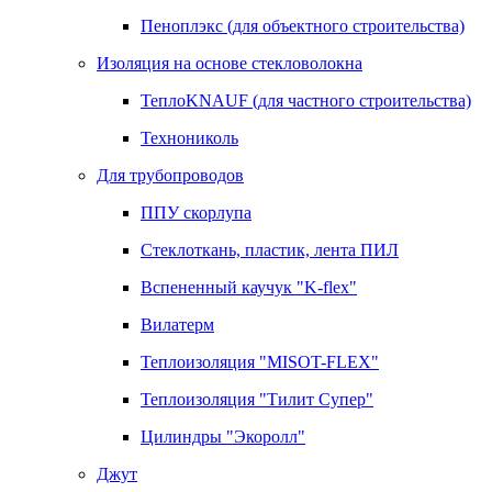
Пеноплэкс (для объектного строительства)
Изоляция на основе стекловолокна
ТеплоKNAUF (для частного строительства)
Технониколь
Для трубопроводов
ППУ скорлупа
Стеклоткань, пластик, лента ПИЛ
Вспененный каучук "K-flex"
Вилатерм
Теплоизоляция "MISOT-FLEX"
Теплоизоляция "Тилит Супер"
Цилиндры "Экоролл"
Джут