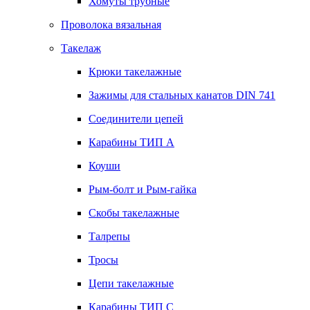
Хомуты трубные
Проволока вязальная
Такелаж
Крюки такелажные
Зажимы для стальных канатов DIN 741
Соединители цепей
Карабины ТИП А
Коуши
Рым-болт и Рым-гайка
Скобы такелажные
Талрепы
Тросы
Цепи такелажные
Карабины ТИП C