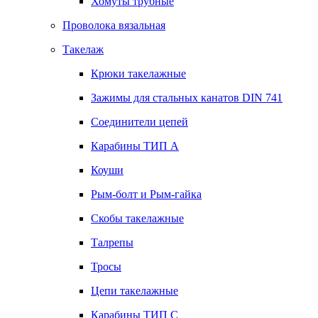
Хомуты трубные
Проволока вязальная
Такелаж
Крюки такелажные
Зажимы для стальных канатов DIN 741
Соединители цепей
Карабины ТИП А
Коуши
Рым-болт и Рым-гайка
Скобы такелажные
Талрепы
Тросы
Цепи такелажные
Карабины ТИП C