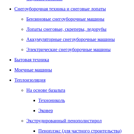
Снегоуборочная техника и снеговые лопаты
Бензиновые снегоуборочные машины
Лопаты снеговые, скреперы, ледорубы
Аккумуляторные снегоуборочные машины
Электрические снегоуборочные машины
Бытовая техника
Моечные машины
Теплоизоляция
На основе базальта
Технониколь
Эковер
Экструдированный пенополистирол
Пеноплэкс (для частного строительства)