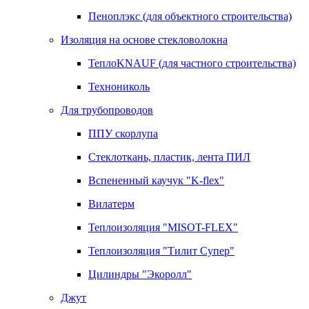
Пеноплэкс (для объектного строительства)
Изоляция на основе стекловолокна
ТеплоKNAUF (для частного строительства)
Технониколь
Для трубопроводов
ППУ скорлупа
Стеклоткань, пластик, лента ПИЛ
Вспененный каучук "K-flex"
Вилатерм
Теплоизоляция "MISOT-FLEX"
Теплоизоляция "Тилит Супер"
Цилиндры "Экоролл"
Джут