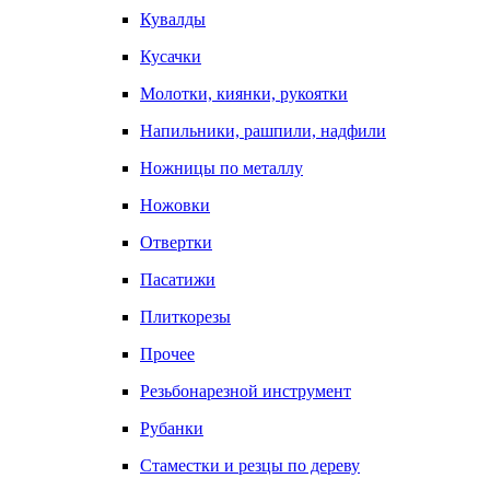
Кувалды
Кусачки
Молотки, киянки, рукоятки
Напильники, рашпили, надфили
Ножницы по металлу
Ножовки
Отвертки
Пасатижи
Плиткорезы
Прочее
Резьбонарезной инструмент
Рубанки
Стаместки и резцы по дереву